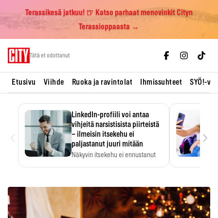
Terassikesä jatkuu! 🍺 Katso parhaat menovinkit Cityn
Terassioppaasta →
Skip
Tätä et odottanut
to
content
Etusivu
Viihde
Ruoka ja ravintolat
Ihmissuhteet
SYÖ!-vii
LinkedIn-profiili voi antaa
vihjeitä narsistisista piirteistä
‹
›
– ilmeisin itsekehu ei
paljastanut juuri mitään
Näkyvin itsekehu ei ennustanut
narsistisia piirteitä.