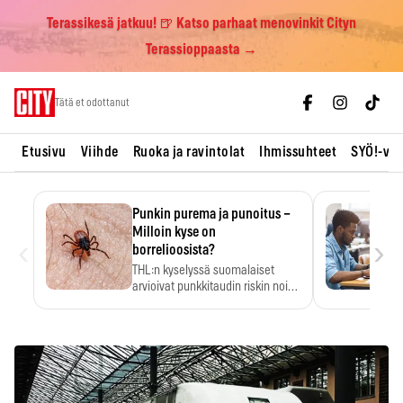
Terassikesä jatkuu! 🍺 Katso parhaat menovinkit Cityn
Terassioppaasta →
Skip
Tätä et odottanut
to
content
Etusivu
Viihde
Ruoka ja ravintolat
Ihmissuhteet
SYÖ!-vii
Punkin purema ja punoitus –
Milloin kyse on
‹
›
borrelioosista?
THL:n kyselyssä suomalaiset
arvioivat punkkitaudin riskin noin
kymmenkertaiseksi…