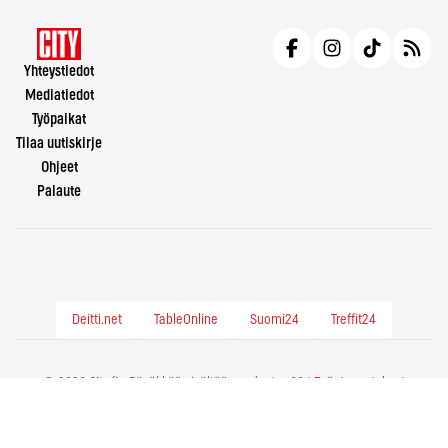
Yhteystiedot
Mediatiedot
Työpaikat
Tilaa uutiskirje
Ohjeet
Palaute
Deitti.net
TableOnline
Suomi24
Treffit24
© 2026 City.fi - Räväkkää sisältöä vuodesta -86 |
Evästeasetukset