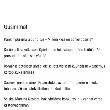
Uusimmat
Punkin purema ja punoitus – Milloin kyse on borrelioosista?
Kesän palkka ratkaisee: Opintotuen takaisinperintään lisätään 7,5
prosenttia – näin sen välttää
Romanssipetoksen uhri ei ole se, jota yleisesti kuvitellaan – tutkimus
kertoo, kuka lankeaa
Suomen ensimmäinen PrismaTukku avautui Tampereelle – kuka
tahansa pääsee ostoksille ilman tukkukorttia
Seiska: Martina Aitolehti haki yhtiönsä konkurssiin – vanhat verot
kaatoivat firman