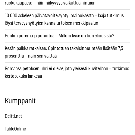
ruokakaupassa – näin näkyvyys vaikuttaa hintaan
10 000 askeleen päivätavoite syntyi mainoksesta – laaja tutkimus
löysi terveyshyötyjen kannalta toisen merkkipaalun
Punkin purema ja punoitus – Milloin kyse on borrelioosista?
Kesän palkka ratkaisee: Opintotuen takaisinperintään lisätään 7,5
prosenttia – näin sen välttää
Romanssipetoksen uhri ei ole se, jota yleisesti kuvitellaan – tutkimus
kertoo, kuka lankeaa
Kumppanit
Deitti.net
TableOnline