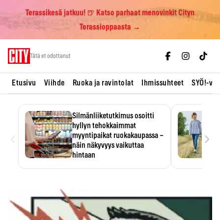
Terassikesä jatkuu! 🍺 Katso parhaat menovinkit Cityn
Terassioppaasta →
Skip
Tätä et odottanut
to
content
Etusivu
Viihde
Ruoka ja ravintolat
Ihmissuhteet
SYÖ!-vii
Silmänliiketutkimus osoitti
hyllyn tehokkaimmat
‹
›
myyntipaikat ruokakaupassa –
näin näkyvyys vaikuttaa
hintaan
Tuotteen paikka hyllyssä
ratkaisee, huomataanko se.
Kauppiaat hyödyntävät…