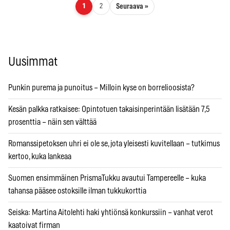
Artikkelien sivutus
Seuraava »
1
2
Uusimmat
Punkin purema ja punoitus – Milloin kyse on borrelioosista?
Kesän palkka ratkaisee: Opintotuen takaisinperintään lisätään 7,5
prosenttia – näin sen välttää
Romanssipetoksen uhri ei ole se, jota yleisesti kuvitellaan – tutkimus
kertoo, kuka lankeaa
Suomen ensimmäinen PrismaTukku avautui Tampereelle – kuka
tahansa pääsee ostoksille ilman tukkukorttia
Seiska: Martina Aitolehti haki yhtiönsä konkurssiin – vanhat verot
kaatoivat firman