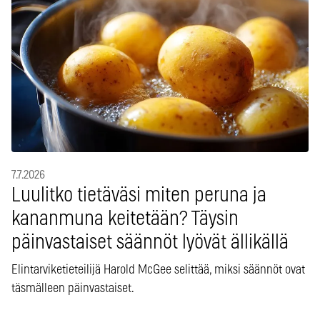
7.7.2026
Luulitko tietäväsi miten peruna ja
kananmuna keitetään? Täysin
päinvastaiset säännöt lyövät ällikällä
Elintarviketieteilijä Harold McGee selittää, miksi säännöt ovat
täsmälleen päinvastaiset.