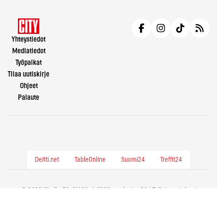
Yhteystiedot
Mediatiedot
Työpaikat
Tilaa uutiskirje
Ohjeet
Palaute
Deitti.net
TableOnline
Suomi24
Treffit24
© 2026 City.fi - Räväkkää sisältöä vuodesta -86 |
Evästeasetukset