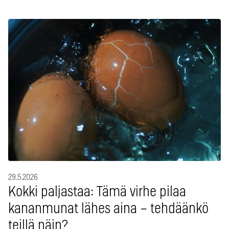
29.5.2026
Kokki paljastaa: Tämä virhe pilaa
kananmunat lähes aina – tehdäänkö
teillä näin?