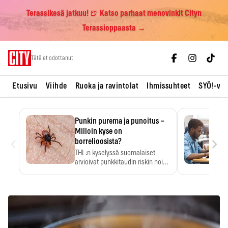
Terassikesä jatkuu! 🍺 Katso parhaat menovinkit Cityn
Terassioppaasta →
Skip
Tätä et odottanut
to
content
Etusivu
Viihde
Ruoka ja ravintolat
Ihmissuhteet
SYÖ!-vii
Punkin purema ja punoitus –
Milloin kyse on
‹
›
borrelioosista?
THL:n kyselyssä suomalaiset
arvioivat punkkitaudin riskin noin
kymmenkertaiseksi…