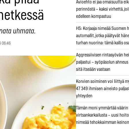
Avioehto ei jaa omaisuutta ei
perinnöstä – kaksi virhettä, jo
hetkessä
edelleen kompastuu
HS: Korjaaja nimeää Suomen
nnata uhmata.
automallit, jotka päätyvät hän
turhan nuorina: tämä kallis os
6 06:46
Aggressiivisen rintasyövän he
paljastui – syöpäsolun ahneus
sitä itseään vastaan
Korvien soiminen voi liittyä 
47 349 ihmisen aineisto paljas
yhteyden
Tämän moni ymmärtää väärin
virtsankarkailusta – uusi hoit
nimeää tehokkaimman keino