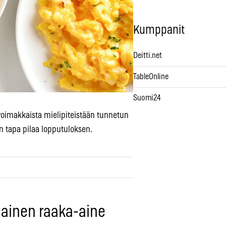
Kumppanit
Deitti.net
TableOnline
Suomi24
voimakkaista mielipiteistään tunnetun
n tapa pilaa lopputuloksen.
ainen raaka-aine