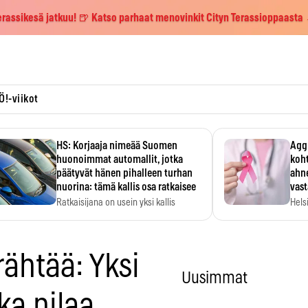
erassikesä jatkuu! 🍺 Katso parhaat menovinkit Cityn Terassioppaasta
Ö!-viikot
HS: Korjaaja nimeää Suomen
Aggr
huonoimmat automallit, jotka
koht
päätyvät hänen pihalleen turhan
ahne
nuorina: tämä kallis osa ratkaisee
vas
Ratkaisijana on usein yksi kallis
Hels
komponentti.
MYC-
hida
ähtää: Yksi
Uusimmat
ka pilaa