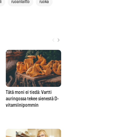
i
ruoanlaitto
ruoka
‹
›
Tätä moni ei tiedä: Vartti
Yksi unohdettu tabletti voi
Pal
auringossa tekee sienestä D-
pilata Suomen marjametsät –
ko
vitamiinipommin
tästä yllättävästä syystä saat
ens
yhä syödä mustikan suoraan
mättäältä