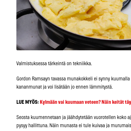
Valmistuksessa tärkeintä on tekniikka.
Gordon Ramsayn tavassa munakokkeli ei synny kuumalla pa
kananmunat ja voi lisätään jo ennen lämmitystä.
LUE MYÖS:
Kylmään vai kuumaan veteen? Näin keität täy
Seosta kuumennetaan ja jäähdytetään vuorotellen koko aj
pysyy hallittuna. Näin munasta ei tule kuivaa ja murumai