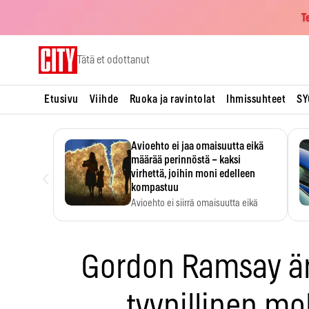
T
Skip
Tätä et odottanut
to
content
Etusivu
Viihde
Ruoka ja ravintolat
Ihmissuhteet
SY
Avioehto ei jaa omaisuutta eikä
määrää perinnöstä – kaksi
‹
virhettä, joihin moni edelleen
kompastuu
Avioehto ei siirrä omaisuutta eikä
ratkaise perintöasioita.
Gordon Ramsay är
tyypillinen mo