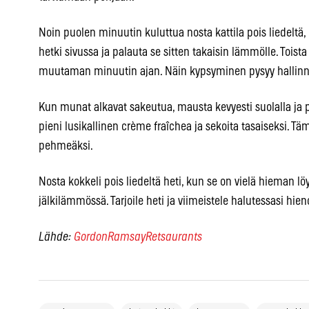
Noin puolen minuutin kuluttua nosta kattila pois liedeltä, 
hetki sivussa ja palauta se sitten takaisin lämmölle. Tois
muutaman minuutin ajan. Näin kypsyminen pysyy hallinn
Kun munat alkavat sakeutua, mausta kevyesti suolalla ja pi
pieni lusikallinen crème fraîchea ja sekoita tasaiseksi. Tä
pehmeäksi.
Nosta kokkeli pois liedeltä heti, kun se on vielä hieman löy
jälkilämmössä. Tarjoile heti ja viimeistele halutessasi hien
Lähde:
GordonRamsayRetsaurants