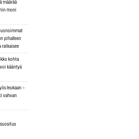
kä määrää
ihin moni
 huonoimmat
en pihalleen
a ratkaisee
ikko kohta
 voi kääntyä
myös leukaan –
ti vahvan
osuositus
n