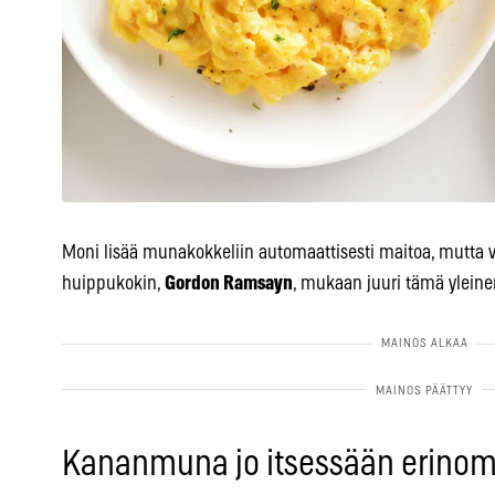
Moni lisää munakokkeliin automaattisesti maitoa, mutta 
huippukokin,
Gordon Ramsayn
, mukaan juuri tämä yleine
Kananmuna jo itsessään erinom