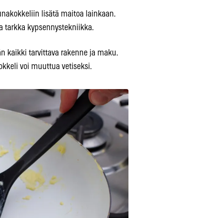
akokkeliin lisätä maitoa lainkaan.
a tarkka kypsennystekniikka.
än kaikki tarvittava rakenne ja maku.
kkeli voi muuttua vetiseksi.