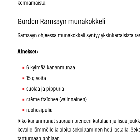
kermamaista.
Gordon Ramsayn munakokkeli
Ramsayn ohjeessa munakokkeli syntyy yksinkertaisista raa
Ainekset:
6 kylmää kananmunaa
15 g voita
suolaa ja pippuria
crème fraîchea (valinnainen)
ruohosipulia
Riko kananmunat suoraan pieneen kattilaan ja lisää joukkoo
kovalle lämmölle ja aloita sekoittaminen heti lastalla. Sek
tarttumaan pohjaan.