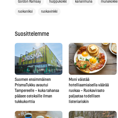
Gordon Ramsay
huippukokki
kananmuna
munakokkel
ruokaniksi
ruokavinkki
Suosittelemme
Suomen ensimmäinen
Moni väistää
PrismaTukku avautui
hotelliaamiaisella väärää
Tampereelle – kuka tahansa
ruokaa – Ruokavirasto
pääsee ostoksille ilman
paljastaa todellisen
tukkukorttia
listeriariskin