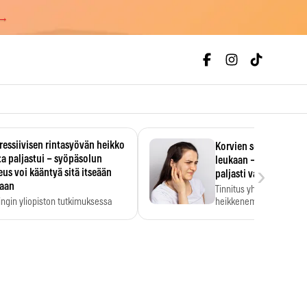
 →
essiivisen rintasyövän heikko
Korvien soiminen voi 
a paljastui – syöpäsolun
leukaan – 47 349 ihmi
›
us voi kääntyä sitä itseään
paljasti vahvan yhtey
taan
Tinnitus yhdistetään ku
ingin yliopiston tutkimuksessa
heikkenemiseen. Meta-a
aktiivisen rintasyövän kasvu
kertoo, että myös…
stui.