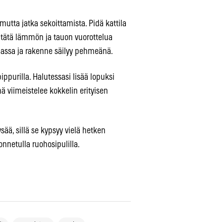
mutta jatka sekoittamista. Pidä kattila
ta tätä lämmön ja tauon vuorottelua
assa ja rakenne säilyy pehmeänä.
ppurilla. Halutessasi lisää lopuksi
mä viimeistelee kokkelin erityisen
sää, sillä se kypsyy vielä hetken
onnetulla ruohosipulilla.