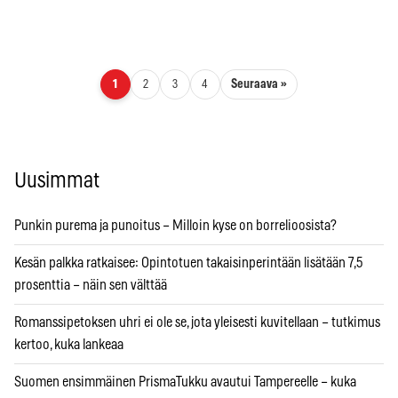
Artikkelien sivutus
Seuraava »
1
2
3
4
Uusimmat
Punkin purema ja punoitus – Milloin kyse on borrelioosista?
Kesän palkka ratkaisee: Opintotuen takaisinperintään lisätään 7,5
prosenttia – näin sen välttää
Romanssipetoksen uhri ei ole se, jota yleisesti kuvitellaan – tutkimus
kertoo, kuka lankeaa
Suomen ensimmäinen PrismaTukku avautui Tampereelle – kuka