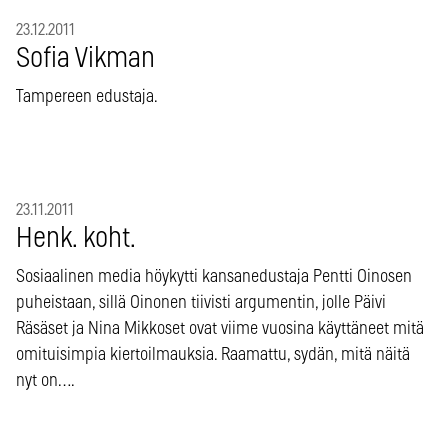
23.12.2011
Sofia Vikman
Tampereen edustaja.
23.11.2011
Henk. koht.
Sosiaalinen media höykytti kansanedustaja Pentti Oinosen
puheistaan, sillä Oinonen tiivisti argumentin, jolle Päivi
Räsäset ja Nina Mikkoset ovat viime vuosina käyttäneet mitä
omituisimpia kiertoilmauksia. Raamattu, sydän, mitä näitä
nyt on….