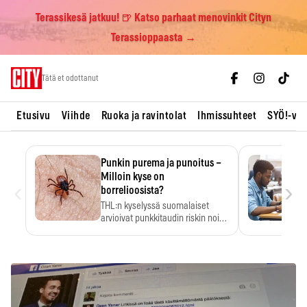
Terassikesä jatkuu! 🍺 Katso parhaat menovinkit Cityn
Terassioppaasta →
Skip
Tätä et odottanut
to
content
Etusivu
Viihde
Ruoka ja ravintolat
Ihmissuhteet
SYÖ!-vii
Punkin purema ja punoitus –
Milloin kyse on
‹
›
borrelioosista?
THL:n kyselyssä suomalaiset
arvioivat punkkitaudin riskin noin
kymmenkertaiseksi…