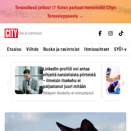
Terassikesä jatkuu! 🍺 Katso parhaat menovinkit Cityn
Terassioppaasta →
Skip
Tätä et odottanut
to
content
Etusivu
Viihde
Ruoka ja ravintolat
Ihmissuhteet
SYÖ!-vii
LinkedIn-profiili voi antaa
vihjeitä narsistisista piirteistä
‹
›
– ilmeisin itsekehu ei
paljastanut juuri mitään
Näkyvin itsekehu ei ennustanut
narsistisia piirteitä.