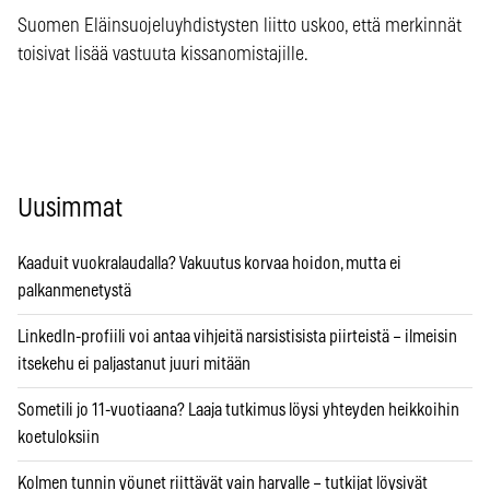
Suomen Eläinsuojeluyhdistysten liitto uskoo, että merkinnät
toisivat lisää vastuuta kissanomistajille.
Uusimmat
Kaaduit vuokralaudalla? Vakuutus korvaa hoidon, mutta ei
palkanmenetystä
LinkedIn-profiili voi antaa vihjeitä narsistisista piirteistä – ilmeisin
itsekehu ei paljastanut juuri mitään
Sometili jo 11-vuotiaana? Laaja tutkimus löysi yhteyden heikkoihin
koetuloksiin
Kolmen tunnin yöunet riittävät vain harvalle – tutkijat löysivät