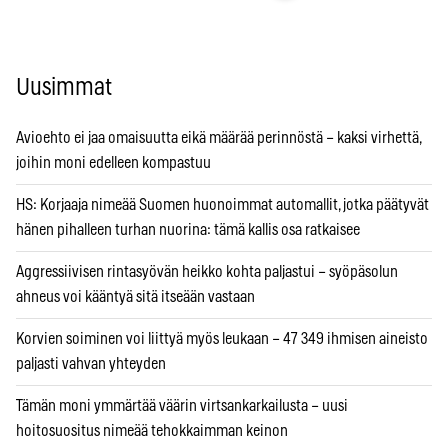
Uusimmat
Avioehto ei jaa omaisuutta eikä määrää perinnöstä – kaksi virhettä,
joihin moni edelleen kompastuu
HS: Korjaaja nimeää Suomen huonoimmat automallit, jotka päätyvät
hänen pihalleen turhan nuorina: tämä kallis osa ratkaisee
Aggressiivisen rintasyövän heikko kohta paljastui – syöpäsolun
ahneus voi kääntyä sitä itseään vastaan
Korvien soiminen voi liittyä myös leukaan – 47 349 ihmisen aineisto
paljasti vahvan yhteyden
Tämän moni ymmärtää väärin virtsankarkailusta – uusi
hoitosuositus nimeää tehokkaimman keinon