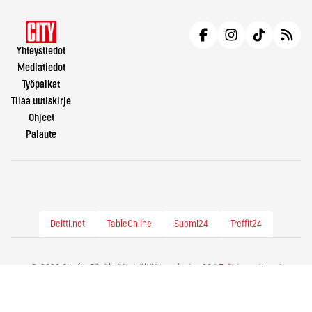
Yhteystiedot
Mediatiedot
Työpaikat
Tilaa uutiskirje
Ohjeet
Palaute
Deitti.net
TableOnline
Suomi24
Treffit24
© 2026 City.fi - Räväkkää sisältöä vuodesta -86 |
Evästeasetukset