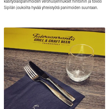
käsityöläispanimoiden verohuojennukset hintoihin ja toivoo
Sipilän joukoilta hyvää yhteistyötä panimoiden suuntaan.