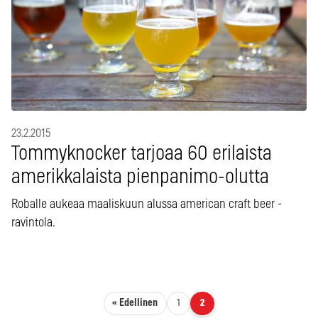
23.2.2015
Tommyknocker tarjoaa 60 erilaista
amerikkalaista pienpanimo-olutta
Roballe aukeaa maaliskuun alussa american craft beer -
ravintola.
Artikkelien sivutus
« Edellinen
1
2