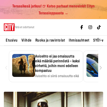
Terassikesä jatkuu! 🍺 Katso parhaat menovinkit Cityn
Terassioppaasta →
Skip
Tätä et odottanut
to
content
Etusivu
Viihde
Ruoka ja ravintolat
Ihmissuhteet
SYÖ!-vii
Avioehto ei jaa omaisuutta
eikä määrää perinnöstä – kaksi
‹
›
virhettä, joihin moni edelleen
kompastuu
Avioehto ei siirrä omaisuutta eikä
ratkaise perintöasioita.