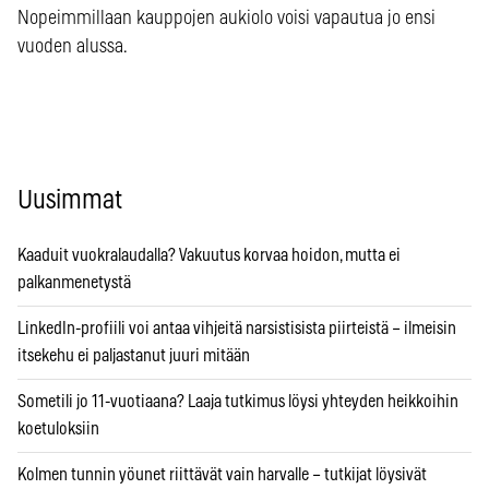
Nopeimmillaan kauppojen aukiolo voisi vapautua jo ensi
vuoden alussa.
Uusimmat
Kaaduit vuokralaudalla? Vakuutus korvaa hoidon, mutta ei
palkanmenetystä
LinkedIn-profiili voi antaa vihjeitä narsistisista piirteistä – ilmeisin
itsekehu ei paljastanut juuri mitään
Sometili jo 11-vuotiaana? Laaja tutkimus löysi yhteyden heikkoihin
koetuloksiin
Kolmen tunnin yöunet riittävät vain harvalle – tutkijat löysivät