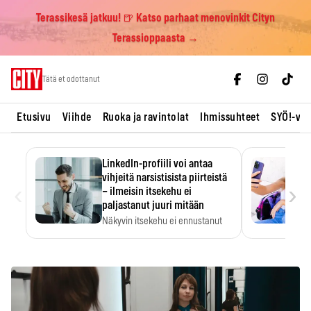
Terassikesä jatkuu! 🍺 Katso parhaat menovinkit Cityn
Terassioppaasta →
Skip
Tätä et odottanut
to
content
Etusivu
Viihde
Ruoka ja ravintolat
Ihmissuhteet
SYÖ!-vii
LinkedIn-profiili voi antaa
vihjeitä narsistisista piirteistä
‹
›
– ilmeisin itsekehu ei
paljastanut juuri mitään
Näkyvin itsekehu ei ennustanut
narsistisia piirteitä.