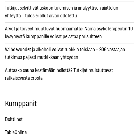
Tutkijat selvittivät uskoon tulemisen ja analyyttisen ajattelun
yhteyttä – tulos ei ollut aivan odotettu
Arvot ja toiveet muuttuvat huomaamatta: Nämä psykoterapeutin 10
kysymystä kumppanille voivat pelastaa parisuhteen
Vaihdevuodet ja alkoholi voivat ruokkia toisiaan – 936 vastaajan
tutkimus paljasti mutkikkaan yhteyden
Auttaako sauna kestämään hellettä? Tutkijat muistuttavat
ratkaisevasta erosta
Kumppanit
Deitti.net
TableOnline