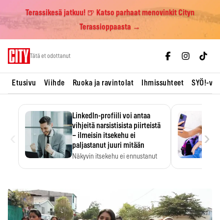
Terassikesä jatkuu! 🍺 Katso parhaat menovinkit Cityn
Terassioppaasta →
Skip
Tätä et odottanut
to
content
Etusivu
Viihde
Ruoka ja ravintolat
Ihmissuhteet
SYÖ!-vii
LinkedIn-profiili voi antaa
vihjeitä narsistisista piirteistä
‹
›
– ilmeisin itsekehu ei
paljastanut juuri mitään
Näkyvin itsekehu ei ennustanut
narsistisia piirteitä.