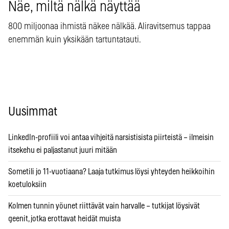
Näe, miltä nälkä näyttää
800 miljoonaa ihmistä näkee nälkää. Aliravitsemus tappaa
enemmän kuin yksikään tartuntatauti.
Uusimmat
LinkedIn-profiili voi antaa vihjeitä narsistisista piirteistä – ilmeisin
itsekehu ei paljastanut juuri mitään
Sometili jo 11-vuotiaana? Laaja tutkimus löysi yhteyden heikkoihin
koetuloksiin
Kolmen tunnin yöunet riittävät vain harvalle – tutkijat löysivät
geenit, jotka erottavat heidät muista