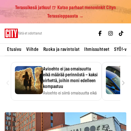
Terassikesä jatkuu! 🍺 Katso parhaat menovinkit Cityn
Terassioppaasta →
Skip
Tätä et odottanut
to
content
Etusivu
Viihde
Ruoka ja ravintolat
Ihmissuhteet
SYÖ!-vii
Avioehto ei jaa omaisuutta
eikä määrää perinnöstä – kaksi
‹
›
virhettä, joihin moni edelleen
kompastuu
Avioehto ei siirrä omaisuutta eikä
ratkaise perintöasioita.