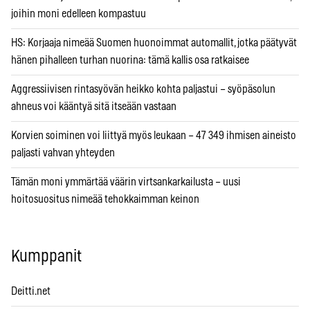
joihin moni edelleen kompastuu
HS: Korjaaja nimeää Suomen huonoimmat automallit, jotka päätyvät
hänen pihalleen turhan nuorina: tämä kallis osa ratkaisee
Aggressiivisen rintasyövän heikko kohta paljastui – syöpäsolun
ahneus voi kääntyä sitä itseään vastaan
Korvien soiminen voi liittyä myös leukaan – 47 349 ihmisen aineisto
paljasti vahvan yhteyden
Tämän moni ymmärtää väärin virtsankarkailusta – uusi
hoitosuositus nimeää tehokkaimman keinon
Kumppanit
Deitti.net