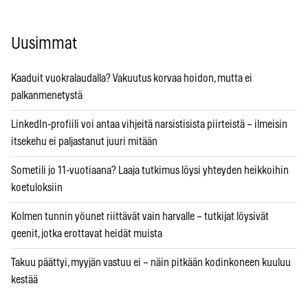
Uusimmat
Kaaduit vuokralaudalla? Vakuutus korvaa hoidon, mutta ei
palkanmenetystä
LinkedIn-profiili voi antaa vihjeitä narsistisista piirteistä – ilmeisin
itsekehu ei paljastanut juuri mitään
Sometili jo 11-vuotiaana? Laaja tutkimus löysi yhteyden heikkoihin
koetuloksiin
Kolmen tunnin yöunet riittävät vain harvalle – tutkijat löysivät
geenit, jotka erottavat heidät muista
Takuu päättyi, myyjän vastuu ei – näin pitkään kodinkoneen kuuluu
kestää