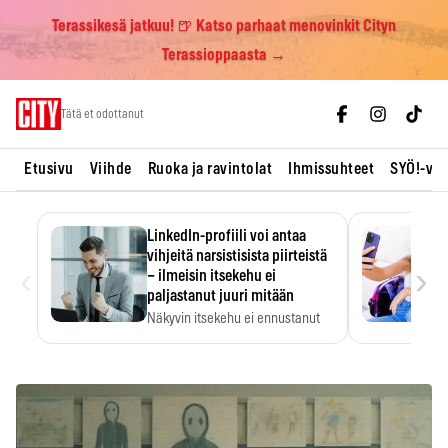
Terassikesä jatkuu! 🍺 Katso parhaat menovinkit Cityn
Terassioppaasta →
Skip
Tätä et odottanut
to
content
Etusivu
Viihde
Ruoka ja ravintolat
Ihmissuhteet
SYÖ!-vii
LinkedIn-profiili voi antaa
vihjeitä narsistisista piirteistä
‹
›
– ilmeisin itsekehu ei
paljastanut juuri mitään
Näkyvin itsekehu ei ennustanut
narsistisia piirteitä.