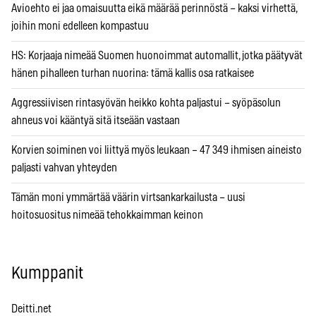
Avioehto ei jaa omaisuutta eikä määrää perinnöstä – kaksi virhettä,
joihin moni edelleen kompastuu
HS: Korjaaja nimeää Suomen huonoimmat automallit, jotka päätyvät
hänen pihalleen turhan nuorina: tämä kallis osa ratkaisee
Aggressiivisen rintasyövän heikko kohta paljastui – syöpäsolun
ahneus voi kääntyä sitä itseään vastaan
Korvien soiminen voi liittyä myös leukaan – 47 349 ihmisen aineisto
paljasti vahvan yhteyden
Tämän moni ymmärtää väärin virtsankarkailusta – uusi
hoitosuositus nimeää tehokkaimman keinon
Kumppanit
Deitti.net