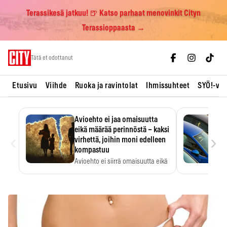
Terassikesä jatkuu! 🍺 Katso parhaat menovinkit Cityn
Terassioppaasta →
Skip
Tätä et odottanut
to
content
Etusivu
Viihde
Ruoka ja ravintolat
Ihmissuhteet
SYÖ!-vii
Avioehto ei jaa omaisuutta
eikä määrää perinnöstä – kaksi
‹
›
virhettä, joihin moni edelleen
kompastuu
Avioehto ei siirrä omaisuutta eikä
ratkaise perintöasioita.