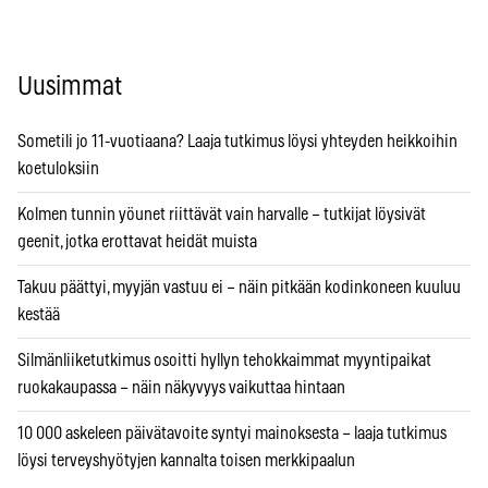
Uusimmat
Sometili jo 11-vuotiaana? Laaja tutkimus löysi yhteyden heikkoihin
koetuloksiin
Kolmen tunnin yöunet riittävät vain harvalle – tutkijat löysivät
geenit, jotka erottavat heidät muista
Takuu päättyi, myyjän vastuu ei – näin pitkään kodinkoneen kuuluu
kestää
Silmänliiketutkimus osoitti hyllyn tehokkaimmat myyntipaikat
ruokakaupassa – näin näkyvyys vaikuttaa hintaan
10 000 askeleen päivätavoite syntyi mainoksesta – laaja tutkimus
löysi terveyshyötyjen kannalta toisen merkkipaalun