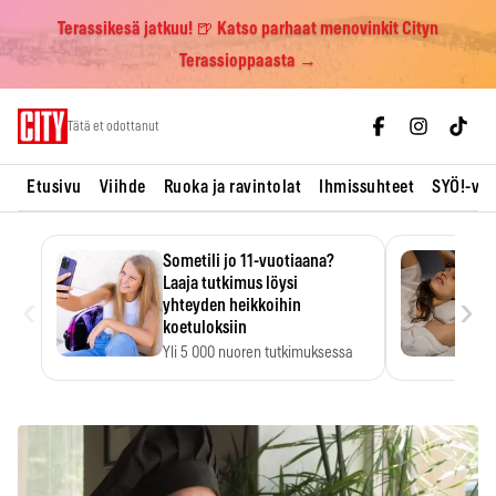
Terassikesä jatkuu! 🍺 Katso parhaat menovinkit Cityn
Terassioppaasta →
Skip
Tätä et odottanut
to
content
Etusivu
Viihde
Ruoka ja ravintolat
Ihmissuhteet
SYÖ!-vii
Sometili jo 11-vuotiaana?
Laaja tutkimus löysi
‹
›
yhteyden heikkoihin
koetuloksiin
Yli 5 000 nuoren tutkimuksessa
kuudennella luokalla sometilin…