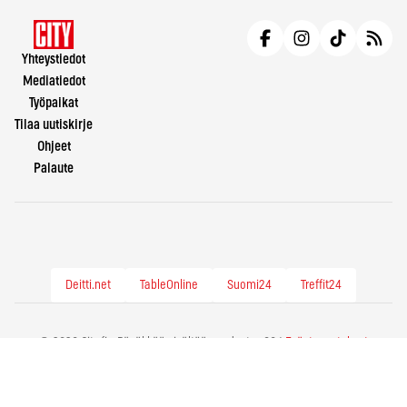
Yhteystiedot
Mediatiedot
Työpaikat
Tilaa uutiskirje
Ohjeet
Palaute
Deitti.net
TableOnline
Suomi24
Treffit24
© 2026 City.fi - Räväkkää sisältöä vuodesta -86 |
Evästeasetukset