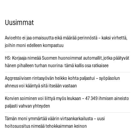
Uusimmat
Avioehto ei jaa omaisuutta eikä määrää perinnöstä – kaksi virhettä,
joihin moni edelleen kompastuu
HS: Korjaaja nimeää Suomen huonoimmat automallit, jotka päätyvät
hänen pihalleen turhan nuorina: tämä kallis osa ratkaisee
Aggressiivisen rintasyövän heikko kohta paljastui – syöpäsolun
ahneus voi kääntyä sitä itseään vastaan
Korvien soiminen voi liittyä myös leukaan – 47 349 ihmisen aineisto
paljasti vahvan yhteyden
Tämän moni ymmärtää väärin virtsankarkailusta – uusi
hoitosuositus nimeää tehokkaimman keinon