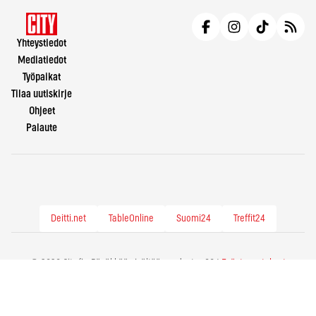
Yhteystiedot
Mediatiedot
Työpaikat
Tilaa uutiskirje
Ohjeet
Palaute
Deitti.net
TableOnline
Suomi24
Treffit24
© 2026 City.fi - Räväkkää sisältöä vuodesta -86 |
Evästeasetukset