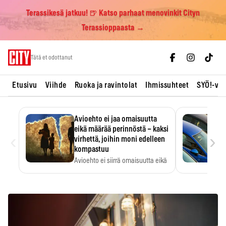
Terassikesä jatkuu! 🍺 Katso parhaat menovinkit Cityn
Terassioppaasta →
Skip
Tätä et odottanut
to
content
Etusivu
Viihde
Ruoka ja ravintolat
Ihmissuhteet
SYÖ!-vii
Avioehto ei jaa omaisuutta
eikä määrää perinnöstä – kaksi
‹
›
virhettä, joihin moni edelleen
kompastuu
Avioehto ei siirrä omaisuutta eikä
ratkaise perintöasioita.