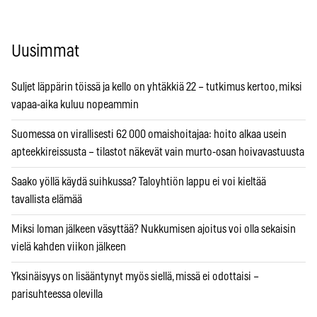
Uusimmat
Suljet läppärin töissä ja kello on yhtäkkiä 22 – tutkimus kertoo, miksi
vapaa-aika kuluu nopeammin
Suomessa on virallisesti 62 000 omaishoitajaa: hoito alkaa usein
apteekkireissusta – tilastot näkevät vain murto-osan hoivavastuusta
Saako yöllä käydä suihkussa? Taloyhtiön lappu ei voi kieltää
tavallista elämää
Miksi loman jälkeen väsyttää? Nukkumisen ajoitus voi olla sekaisin
vielä kahden viikon jälkeen
Yksinäisyys on lisääntynyt myös siellä, missä ei odottaisi –
parisuhteessa olevilla