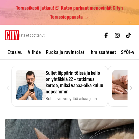
Terassikesä jatkuu! 🍺 Katso parhaat menovinkit Cityn
Terassioppaasta →
Skip
Tätä et odottanut
to
content
Etusivu
Viihde
Ruoka ja ravintolat
Ihmissuhteet
SYÖ!-vii
Suljet läppärin töissä ja kello
on yhtäkkiä 22 – tutkimus
‹
›
kertoo, miksi vapaa-aika kuluu
nopeammin
Rutiini voi venyttää aikaa juuri
silloin, kun sitä…