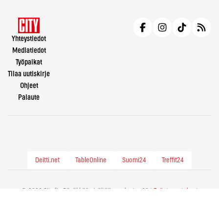
Yhteystiedot
Mediatiedot
Työpaikat
Tilaa uutiskirje
Ohjeet
Palaute
Deitti.net
TableOnline
Suomi24
Treffit24
© 2026 City.fi - Räväkkää sisältöä vuodesta -86 |
Evästeasetukset