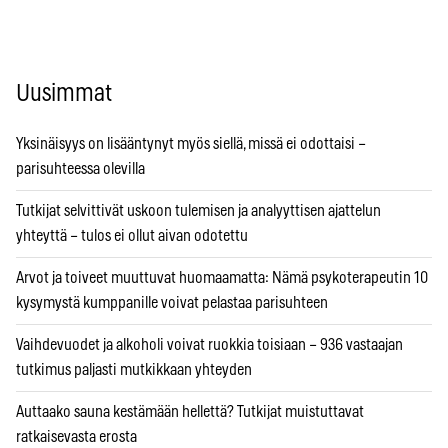
Uusimmat
Yksinäisyys on lisääntynyt myös siellä, missä ei odottaisi –
parisuhteessa olevilla
Tutkijat selvittivät uskoon tulemisen ja analyyttisen ajattelun
yhteyttä – tulos ei ollut aivan odotettu
Arvot ja toiveet muuttuvat huomaamatta: Nämä psykoterapeutin 10
kysymystä kumppanille voivat pelastaa parisuhteen
Vaihdevuodet ja alkoholi voivat ruokkia toisiaan – 936 vastaajan
tutkimus paljasti mutkikkaan yhteyden
Auttaako sauna kestämään hellettä? Tutkijat muistuttavat
ratkaisevasta erosta