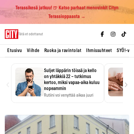
Terassikesä jatkuu! 🍺 Katso parhaat menovinkit Cityn
Terassioppaasta →
Skip
Tätä et odottanut
to
content
Etusivu
Viihde
Ruoka ja ravintolat
Ihmissuhteet
SYÖ!-vii
Suljet läppärin töissä ja kello
on yhtäkkiä 22 – tutkimus
‹
›
kertoo, miksi vapaa-aika kuluu
nopeammin
Rutiini voi venyttää aikaa juuri
silloin, kun sitä…