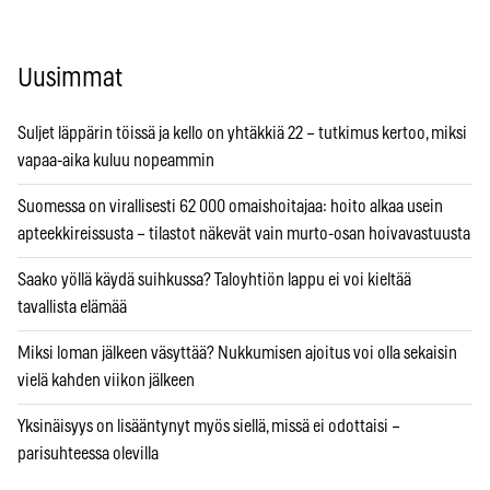
Uusimmat
Suljet läppärin töissä ja kello on yhtäkkiä 22 – tutkimus kertoo, miksi
vapaa-aika kuluu nopeammin
Suomessa on virallisesti 62 000 omaishoitajaa: hoito alkaa usein
apteekkireissusta – tilastot näkevät vain murto-osan hoivavastuusta
Saako yöllä käydä suihkussa? Taloyhtiön lappu ei voi kieltää
tavallista elämää
Miksi loman jälkeen väsyttää? Nukkumisen ajoitus voi olla sekaisin
vielä kahden viikon jälkeen
Yksinäisyys on lisääntynyt myös siellä, missä ei odottaisi –
parisuhteessa olevilla