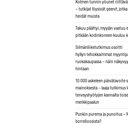
Kolmen tunnin yöunet riittävät
– tutkijat löysivät geenit, jotk
heidät muista
Takuu päättyi, myyjän vastuu e
pitkään kodinkoneen kuuluu k
Silmänliiketutkimus osoitti
hyllyn tehokkaimmat myyntip
ruokakaupassa – näin näkyvyy
hintaan
10 000 askeleen päivätavoite 
mainoksesta – laaja tutkimus l
terveyshyötyjen kannalta tois
merkkipaalun
Punkin purema ja punoitus – M
borrelioosista?