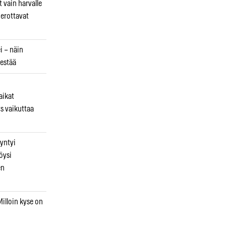
 vain harvalle
a erottavat
i – näin
estää
aikat
s vaikuttaa
syntyi
öysi
en
illoin kyse on