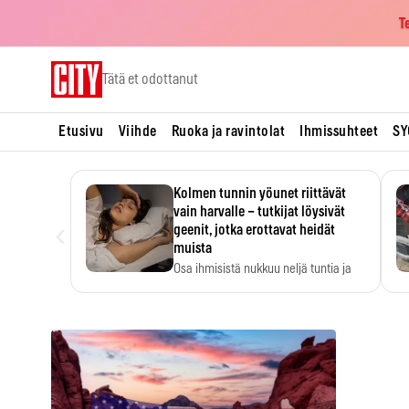
T
Skip
Tätä et odottanut
to
content
Etusivu
Viihde
Ruoka ja ravintolat
Ihmissuhteet
SY
Kolmen tunnin yöunet riittävät
vain harvalle – tutkijat löysivät
‹
geenit, jotka erottavat heidät
muista
Osa ihmisistä nukkuu neljä tuntia ja
voi silti…