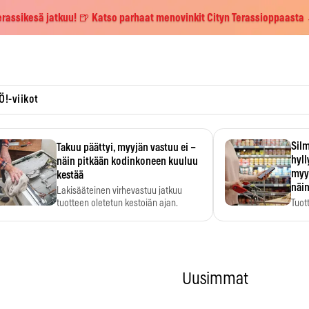
erassikesä jatkuu! 🍺 Katso parhaat menovinkit Cityn Terassioppaasta
Ö!-viikot
Silm
Takuu päättyi, myyjän vastuu ei –
hyl
näin pitkään kodinkoneen kuuluu
myy
kestää
näin
Lakisääteinen virhevastuu jatkuu
tuotteen oletetun kestoiän ajan.
Tuot
huom
hyö
Uusimmat