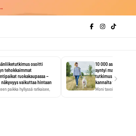
 →
änliiketutkimus osoitti
10 000 askeleen päivä
lyn tehokkaimmat
syntyi mainoksesta – 
›
ntipaikat ruokakaupassa –
tutkimus löysi tervey
 näkyvyys vaikuttaa hintaan
kannalta toisen merk
teen paikka hyllyssä ratkaisee,
Moni tavoittelee 10 000 
ataanko se. Kauppiaat
päivässä, vaikka luku…
dyntävät…