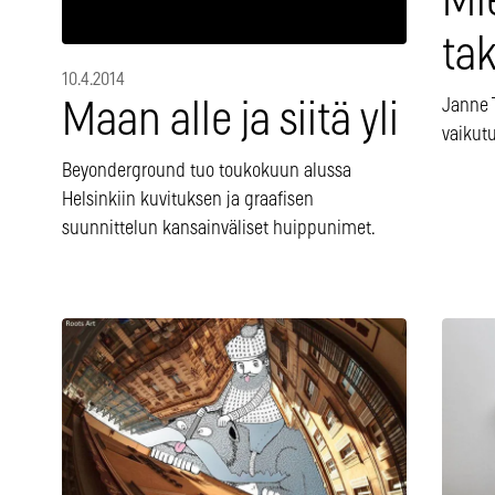
Mi
ta
10.4.2014
Janne T
Maan alle ja siitä yli
vaikut
Beyonderground tuo toukokuun alussa
Helsinkiin kuvituksen ja graafisen
suunnittelun kansainväliset huippunimet.