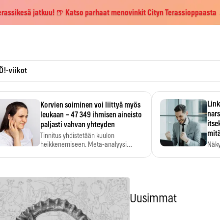
erassikesä jatkuu! 🍺 Katso parhaat menovinkit Cityn Terassioppaasta
Ö!-viikot
Link
Korvien soiminen voi liittyä myös
nars
leukaan – 47 349 ihmisen aineisto
itse
paljasti vahvan yhteyden
mit
Tinnitus yhdistetään kuulon
heikkenemiseen. Meta-analyysi
Näky
kertoo, että myös…
narsi
Uusimmat