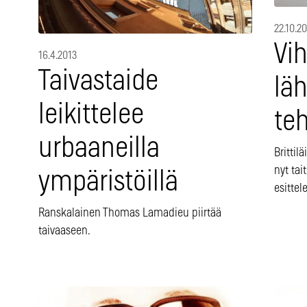
22.10.2
Vi
16.4.2013
Taivastaide
lä
leikittelee
te
urbaaneilla
Brittilä
nyt tai
ympäristöillä
esittel
Ranskalainen Thomas Lamadieu piirtää
taivaaseen.