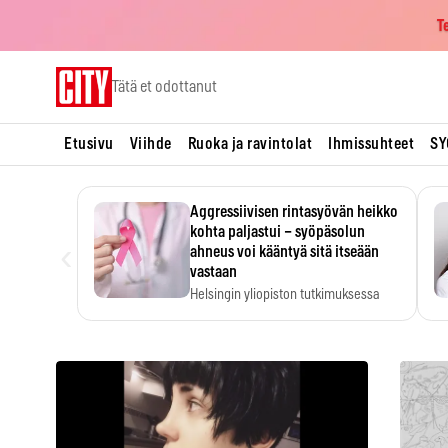
T
Skip
Tätä et odottanut
to
content
Etusivu
Viihde
Ruoka ja ravintolat
Ihmissuhteet
SY
Aggressiivisen rintasyövän heikko
kohta paljastui – syöpäsolun
‹
ahneus voi kääntyä sitä itseään
vastaan
Helsingin yliopiston tutkimuksessa
MYC-aktiivisen rintasyövän kasvu
hidastui.