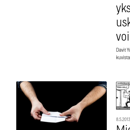
yks
us
vo
Davit Y
kuvista
8.5.201