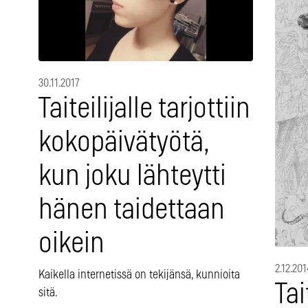
30.11.2017
Taiteilijalle tarjottiin
kokopäivätyötä,
kun joku lähteytti
hänen taidettaan
oikein
2.12.201
Kaikella internetissä on tekijänsä, kunnioita
Tai
sitä.