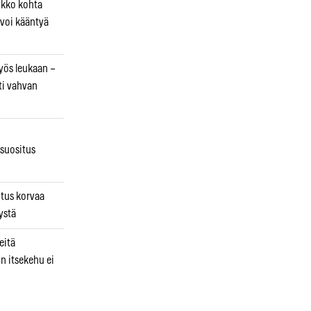
ikko kohta
 voi kääntyä
myös leukaan –
ti vahvan
osuositus
n
utus korvaa
ystä
eitä
in itsekehu ei