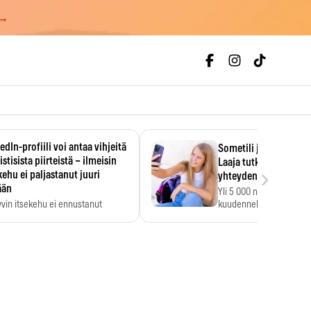
 →
edIn-profiili voi antaa vihjeitä
Sometili jo 11-vuotia
istisista piirteistä – ilmeisin
Laaja tutkimus löysi
›
kehu ei paljastanut juuri
yhteyden heikkoihin k
ään
Yli 5 000 nuoren tutkim
vin itsekehu ei ennustanut
kuudennella luokalla so
stisia piirteitä.