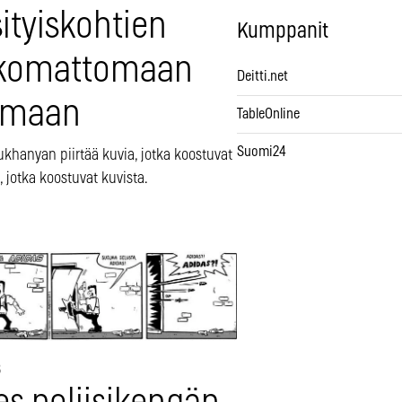
ityiskohtien
Kumppanit
komattomaan
Deitti.net
imaan
TableOnline
Suomi24
ukhanyan piirtää kuvia, jotka koostuvat
, jotka koostuvat kuvista.
3