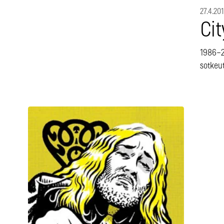
27.4.201
Cit
1986–2
sotkeu