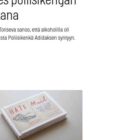
es poliisikengän
kana
oriseva sanoo, että alkoholilla oli
usta Poliisikenkä Adidaksen syntyyn.