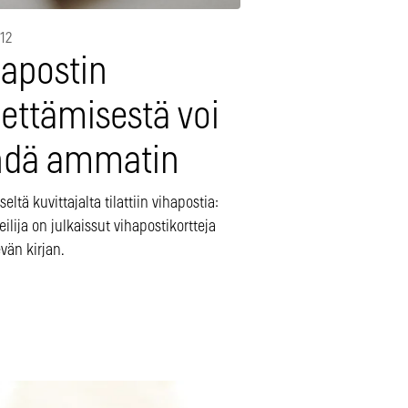
012
hapostin
hettämisestä voi
hdä ammatin
iseltä kuvittajalta tilattiin vihapostia:
teilija on julkaissut vihapostikortteja
evän kirjan.