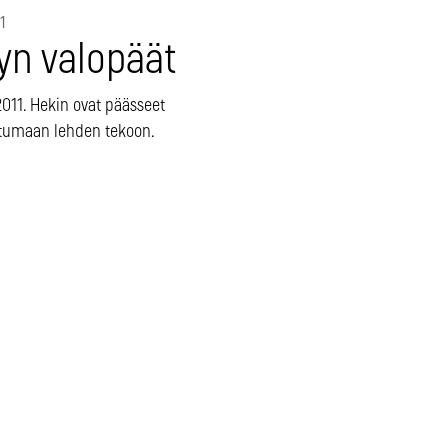
1
yn valopäät
011. Hekin ovat päässeet
tumaan lehden tekoon.