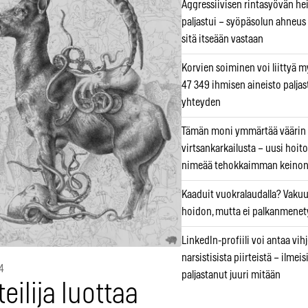
Aggressiivisen rintasyövän he
paljastui – syöpäsolun ahneus
sitä itseään vastaan
Korvien soiminen voi liittyä 
47 349 ihmisen aineisto paljas
yhteyden
Tämän moni ymmärtää väärin
virtsankarkailusta – uusi hoit
nimeää tehokkaimman keino
Kaaduit vuokralaudalla? Vaku
hoidon, mutta ei palkanmenet
LinkedIn-profiili voi antaa vihj
narsistisista piirteistä – ilmeis
4
paljastanut juuri mitään
teilija luottaa