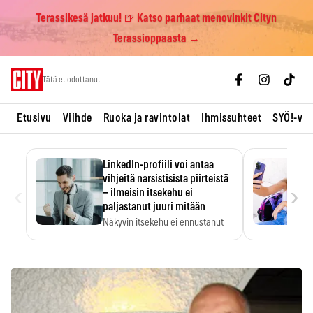
Terassikesä jatkuu! 🍺 Katso parhaat menovinkit Cityn
Terassioppaasta →
Skip
Tätä et odottanut
to
content
Etusivu
Viihde
Ruoka ja ravintolat
Ihmissuhteet
SYÖ!-vii
LinkedIn-profiili voi antaa
vihjeitä narsistisista piirteistä
‹
›
– ilmeisin itsekehu ei
paljastanut juuri mitään
Näkyvin itsekehu ei ennustanut
narsistisia piirteitä.