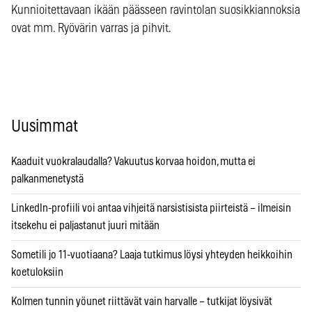
Kunnioitettavaan ikään päässeen ravintolan suosikkiannoksia
ovat mm. Ryövärin varras ja pihvit.
Uusimmat
Kaaduit vuokralaudalla? Vakuutus korvaa hoidon, mutta ei
palkanmenetystä
LinkedIn-profiili voi antaa vihjeitä narsistisista piirteistä – ilmeisin
itsekehu ei paljastanut juuri mitään
Sometili jo 11-vuotiaana? Laaja tutkimus löysi yhteyden heikkoihin
koetuloksiin
Kolmen tunnin yöunet riittävät vain harvalle – tutkijat löysivät