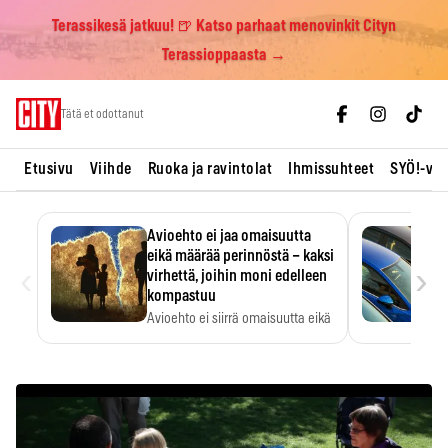
Terassikesä jatkuu! 🍺 Katso parhaat menovinkit Cityn
Terassioppaasta →
Skip
Tätä et odottanut
to
content
Etusivu
Viihde
Ruoka ja ravintolat
Ihmissuhteet
SYÖ!-vii
Avioehto ei jaa omaisuutta
eikä määrää perinnöstä – kaksi
‹
›
virhettä, joihin moni edelleen
kompastuu
Avioehto ei siirrä omaisuutta eikä
ratkaise perintöasioita.