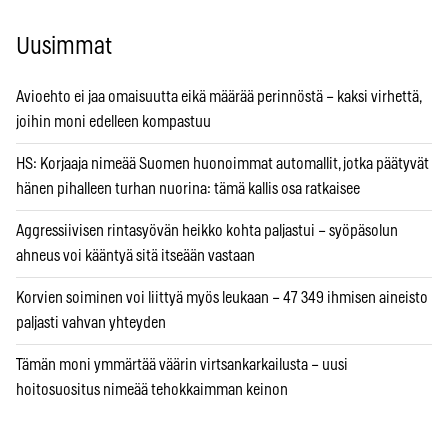
Uusimmat
Avioehto ei jaa omaisuutta eikä määrää perinnöstä – kaksi virhettä,
joihin moni edelleen kompastuu
HS: Korjaaja nimeää Suomen huonoimmat automallit, jotka päätyvät
hänen pihalleen turhan nuorina: tämä kallis osa ratkaisee
Aggressiivisen rintasyövän heikko kohta paljastui – syöpäsolun
ahneus voi kääntyä sitä itseään vastaan
Korvien soiminen voi liittyä myös leukaan – 47 349 ihmisen aineisto
paljasti vahvan yhteyden
Tämän moni ymmärtää väärin virtsankarkailusta – uusi
hoitosuositus nimeää tehokkaimman keinon