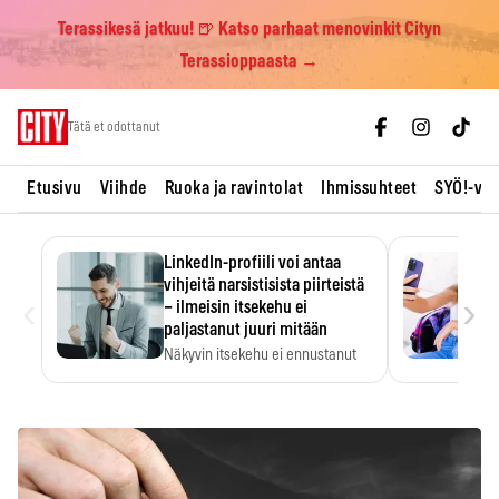
Terassikesä jatkuu! 🍺 Katso parhaat menovinkit Cityn
Terassioppaasta →
Skip
Tätä et odottanut
to
content
Etusivu
Viihde
Ruoka ja ravintolat
Ihmissuhteet
SYÖ!-vii
LinkedIn-profiili voi antaa
vihjeitä narsistisista piirteistä
‹
›
– ilmeisin itsekehu ei
paljastanut juuri mitään
Näkyvin itsekehu ei ennustanut
narsistisia piirteitä.