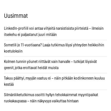
Uusimmat
LinkedIn-profiili voi antaa vihjeitä narsistisista piirteistä – ilmeisin
itsekehu ei paljastanut juuri mitään
Sometili jo 11-vuotiaana? Laaja tutkimus löysi yhteyden heikkoihin
koetuloksiin
Kolmen tunnin yöunet riittävät vain harvalle – tutkijat löysivät
geenit, jotka erottavat heidät muista
Takuu päättyi, myyjän vastuu ei – näin pitkään kodinkoneen kuuluu
kestää
Silmänliiketutkimus osoitti hyllyn tehokkaimmat myyntipaikat
ruokakaupassa – näin näkyvyys vaikuttaa hintaan