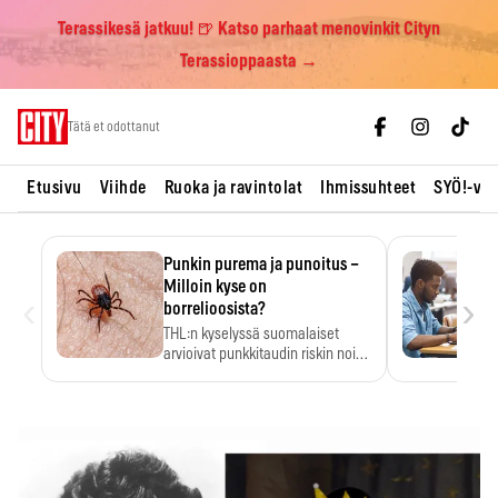
Terassikesä jatkuu! 🍺 Katso parhaat menovinkit Cityn
Terassioppaasta →
Skip
Tätä et odottanut
to
content
Etusivu
Viihde
Ruoka ja ravintolat
Ihmissuhteet
SYÖ!-vii
Punkin purema ja punoitus –
Milloin kyse on
‹
›
borrelioosista?
THL:n kyselyssä suomalaiset
arvioivat punkkitaudin riskin noin
kymmenkertaiseksi…