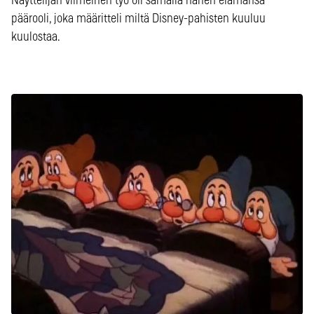
Näyttelijän viimeinen työ oli samalla hänen elämänsä
päärooli, joka määritteli miltä Disney-pahisten kuuluu
kuulostaa.