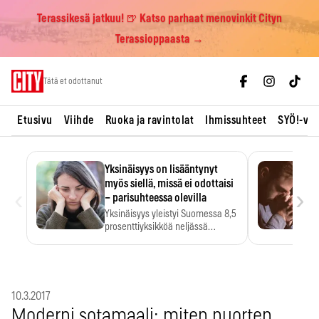
Terassikesä jatkuu! 🍺 Katso parhaat menovinkit Cityn
Terassioppaasta →
Skip
Tätä et odottanut
to
content
Etusivu
Viihde
Ruoka ja ravintolat
Ihmissuhteet
SYÖ!-vii
Yksinäisyys on lisääntynyt
myös siellä, missä ei odottaisi
‹
›
– parisuhteessa olevilla
Yksinäisyys yleistyi Suomessa 8,5
prosenttiyksikköä neljässä
vuodessa. Se…
10.3.2017
Moderni sotamaali: miten nuorten