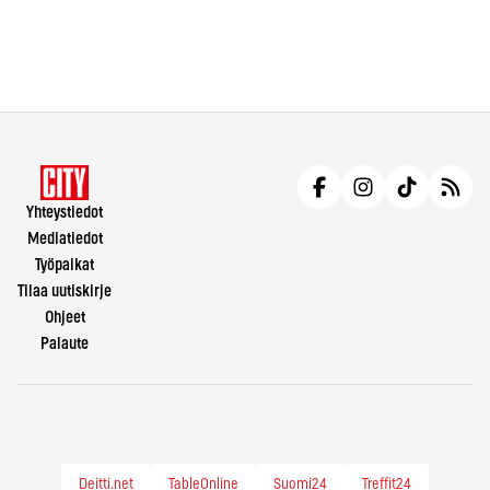
Yhteystiedot
Mediatiedot
Työpaikat
Tilaa uutiskirje
Ohjeet
Palaute
Deitti.net
TableOnline
Suomi24
Treffit24