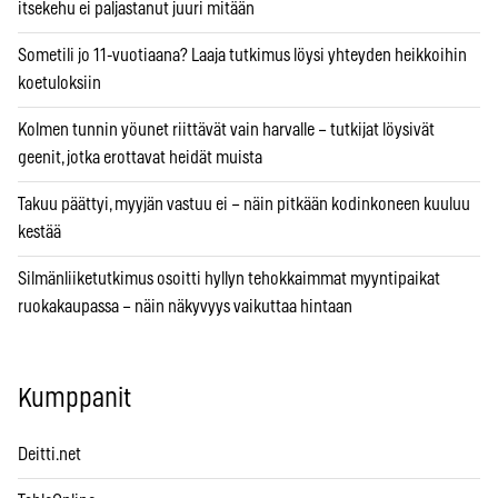
itsekehu ei paljastanut juuri mitään
Sometili jo 11-vuotiaana? Laaja tutkimus löysi yhteyden heikkoihin
koetuloksiin
Kolmen tunnin yöunet riittävät vain harvalle – tutkijat löysivät
geenit, jotka erottavat heidät muista
Takuu päättyi, myyjän vastuu ei – näin pitkään kodinkoneen kuuluu
kestää
Silmänliiketutkimus osoitti hyllyn tehokkaimmat myyntipaikat
ruokakaupassa – näin näkyvyys vaikuttaa hintaan
Kumppanit
Deitti.net