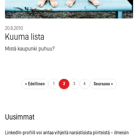
20.8.2010
Kuuma lista
Mistä kaupunki puhuu?
Artikkelien sivutus
« Edellinen
Seuraava »
1
2
3
4
Uusimmat
LinkedIn-profiili voi antaa vihjeitä narsistisista piirteistä – ilmeisin