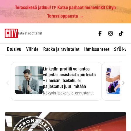
Terassikesä jatkuu! 🍺 Katso parhaat menovinkit Cityn
Terassioppaasta →
Skip
Tätä et odottanut
to
content
Etusivu
Viihde
Ruoka ja ravintolat
Ihmissuhteet
SYÖ!-vii
LinkedIn-profiili voi antaa
vihjeitä narsistisista piirteistä
‹
›
– ilmeisin itsekehu ei
paljastanut juuri mitään
Näkyvin itsekehu ei ennustanut
narsistisia piirteitä.