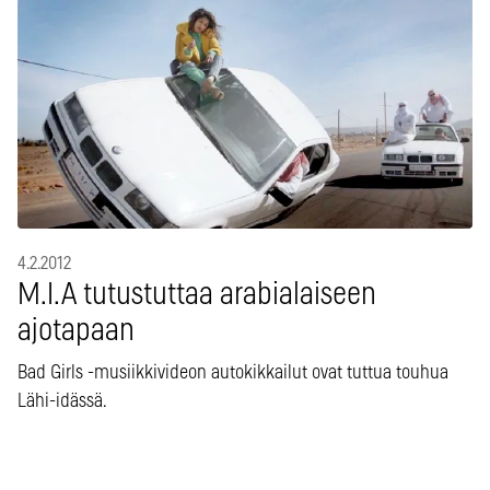
4.2.2012
M.I.A tutustuttaa arabialaiseen
ajotapaan
Bad Girls -musiikkivideon autokikkailut ovat tuttua touhua
Lähi-idässä.