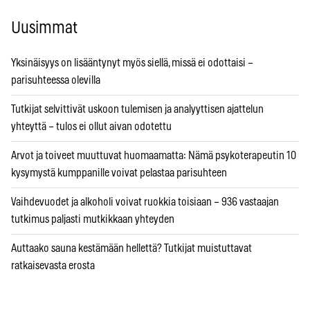
Uusimmat
Yksinäisyys on lisääntynyt myös siellä, missä ei odottaisi –
parisuhteessa olevilla
Tutkijat selvittivät uskoon tulemisen ja analyyttisen ajattelun
yhteyttä – tulos ei ollut aivan odotettu
Arvot ja toiveet muuttuvat huomaamatta: Nämä psykoterapeutin 10
kysymystä kumppanille voivat pelastaa parisuhteen
Vaihdevuodet ja alkoholi voivat ruokkia toisiaan – 936 vastaajan
tutkimus paljasti mutkikkaan yhteyden
Auttaako sauna kestämään hellettä? Tutkijat muistuttavat
ratkaisevasta erosta