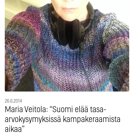
26.6.2014
Maria Veitola: “Suomi elää tasa-
arvokysymyksissä kampakeraamista
aikaa”