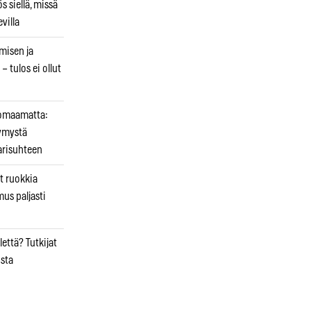
 siellä, missä
villa
emisen ja
– tulos ei ollut
uomaamatta:
ymystä
arisuhteen
t ruokkia
mus paljasti
että? Tutkijat
osta