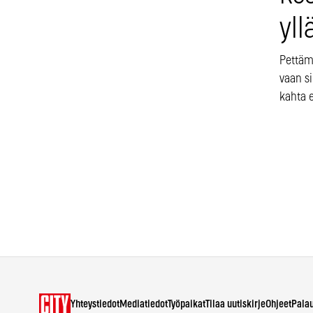
yll
Pettäm
vaan si
kahta 
Yhteystiedot
Mediatiedot
Työpaikat
Tilaa uutiskirje
Ohjeet
Pala