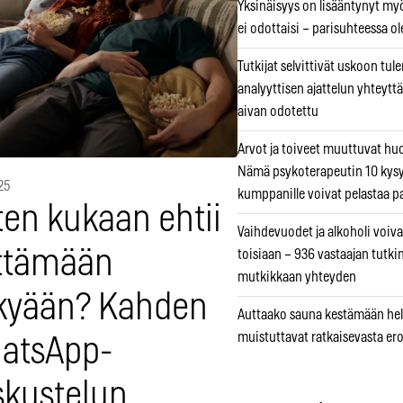
Yksinäisyys on lisääntynyt myös
ei odottaisi – parisuhteessa ole
Tutkijat selvittivät uskoon tul
analyyttisen ajattelun yhteyttä 
aivan odotettu
Arvot ja toiveet muuttuvat h
Nämä psykoterapeutin 10 kys
25
kumppanille voivat pelastaa p
ten kukaan ehtii
Vaihdevuodet ja alkoholi voiva
ttämään
toisiaan – 936 vastaajan tutki
mutkikkaan yhteyden
kyään? Kahden
Auttaako sauna kestämään hell
muistuttavat ratkaisevasta er
atsApp-
skustelun