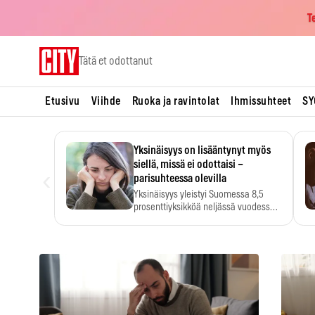
T
Skip
Tätä et odottanut
to
content
Etusivu
Viihde
Ruoka ja ravintolat
Ihmissuhteet
SY
Yksinäisyys on lisääntynyt myös
siellä, missä ei odottaisi –
‹
parisuhteessa olevilla
Yksinäisyys yleistyi Suomessa 8,5
prosenttiyksikköä neljässä vuodessa.
Se…