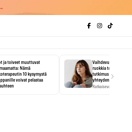
 →
t ja toiveet muuttuvat
Vaihdevuodet ja alkoh
maamatta: Nämä
ruokkia toisiaan – 93
›
koterapeutin 10 kysymystä
tutkimus paljasti mut
panille voivat pelastaa
yhteyden
isuhteen
Ratkaiseva tekijä ei ollu
vakavuus vaan syy,…
eessa on helppo ajatella
evansa kumppaninsa läpikotaisin.
oterapeutin…