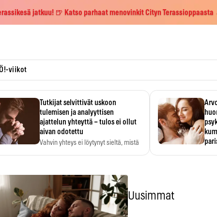
erassikesä jatkuu! 🍺 Katso parhaat menovinkit Cityn Terassioppaasta
Ö!-viikot
Tutkijat selvittivät uskoon
Arvo
tulemisen ja analyyttisen
huo
ajattelun yhteyttä – tulos ei ollut
psy
aivan odotettu
kump
par
Vahvin yhteys ei löytynyt sieltä, mistä
sitä odotettiin.
Suht
tunt
Psyk
Uusimmat