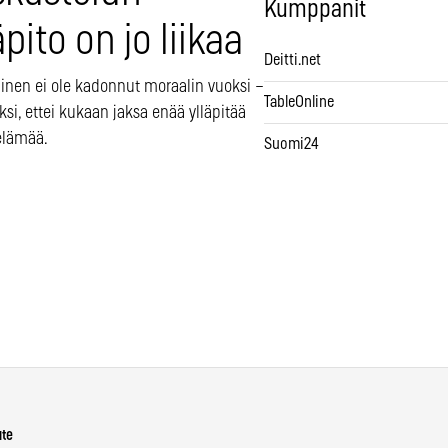
Kumppanit
äpito on jo liikaa
Deitti.net
inen ei ole kadonnut moraalin vuoksi –
TableOnline
ksi, ettei kukaan jaksa enää ylläpitää
elämää.
Suomi24
ute