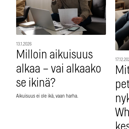
13.1.2026
Milloin aikuisuus
17.12.20
alkaa – vai alkaako
Mi
se ikinä?
pe
ny
Aikuisuus ei ole ikä, vaan harha.
Wh
ke