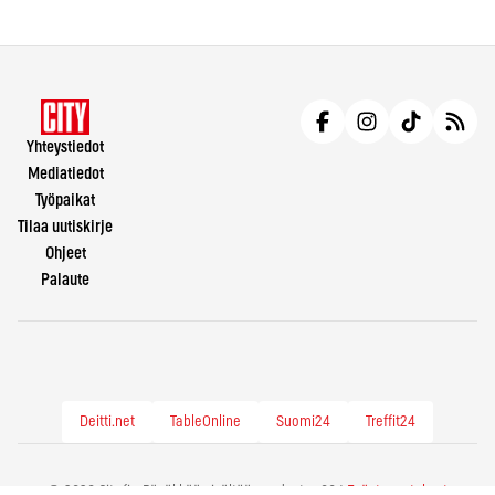
Yhteystiedot
Mediatiedot
Työpaikat
Tilaa uutiskirje
Ohjeet
Palaute
Deitti.net
TableOnline
Suomi24
Treffit24
© 2026 City.fi - Räväkkää sisältöä vuodesta -86 |
Evästeasetukset