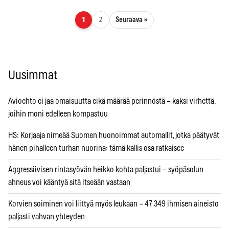
Artikkelien sivutus
Seuraava »
1
2
Uusimmat
Avioehto ei jaa omaisuutta eikä määrää perinnöstä – kaksi virhettä,
joihin moni edelleen kompastuu
HS: Korjaaja nimeää Suomen huonoimmat automallit, jotka päätyvät
hänen pihalleen turhan nuorina: tämä kallis osa ratkaisee
Aggressiivisen rintasyövän heikko kohta paljastui – syöpäsolun
ahneus voi kääntyä sitä itseään vastaan
Korvien soiminen voi liittyä myös leukaan – 47 349 ihmisen aineisto
paljasti vahvan yhteyden