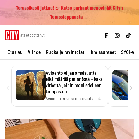
Terassikesä jatkuu! 🍺 Katso parhaat menovinkit Cityn
Terassioppaasta →
Skip
Tätä et odottanut
to
content
Etusivu
Viihde
Ruoka ja ravintolat
Ihmissuhteet
SYÖ!-vii
Avioehto ei jaa omaisuutta
eikä määrää perinnöstä – kaksi
‹
›
virhettä, joihin moni edelleen
kompastuu
Avioehto ei siirrä omaisuutta eikä
ratkaise perintöasioita.