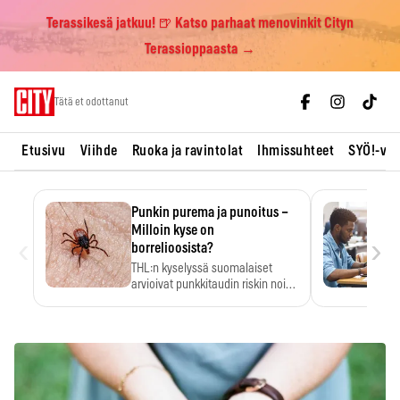
Terassikesä jatkuu! 🍺 Katso parhaat menovinkit Cityn
Terassioppaasta →
Skip
Tätä et odottanut
to
content
Etusivu
Viihde
Ruoka ja ravintolat
Ihmissuhteet
SYÖ!-vii
Punkin purema ja punoitus –
Milloin kyse on
‹
›
borrelioosista?
THL:n kyselyssä suomalaiset
arvioivat punkkitaudin riskin noin
kymmenkertaiseksi…