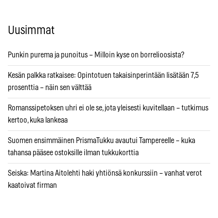
Uusimmat
Punkin purema ja punoitus – Milloin kyse on borrelioosista?
Kesän palkka ratkaisee: Opintotuen takaisinperintään lisätään 7,5
prosenttia – näin sen välttää
Romanssipetoksen uhri ei ole se, jota yleisesti kuvitellaan – tutkimus
kertoo, kuka lankeaa
Suomen ensimmäinen PrismaTukku avautui Tampereelle – kuka
tahansa pääsee ostoksille ilman tukkukorttia
Seiska: Martina Aitolehti haki yhtiönsä konkurssiin – vanhat verot
kaatoivat firman