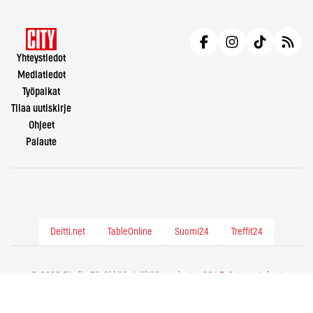
Yhteystiedot
Mediatiedot
Työpaikat
Tilaa uutiskirje
Ohjeet
Palaute
Deitti.net
TableOnline
Suomi24
Treffit24
© 2026 City.fi - Räväkkää sisältöä vuodesta -86 |
Evästeasetukset