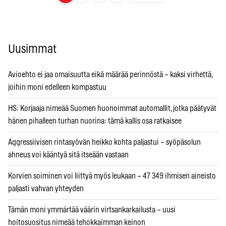
Uusimmat
Avioehto ei jaa omaisuutta eikä määrää perinnöstä – kaksi virhettä,
joihin moni edelleen kompastuu
HS: Korjaaja nimeää Suomen huonoimmat automallit, jotka päätyvät
hänen pihalleen turhan nuorina: tämä kallis osa ratkaisee
Aggressiivisen rintasyövän heikko kohta paljastui – syöpäsolun
ahneus voi kääntyä sitä itseään vastaan
Korvien soiminen voi liittyä myös leukaan – 47 349 ihmisen aineisto
paljasti vahvan yhteyden
Tämän moni ymmärtää väärin virtsankarkailusta – uusi
hoitosuositus nimeää tehokkaimman keinon