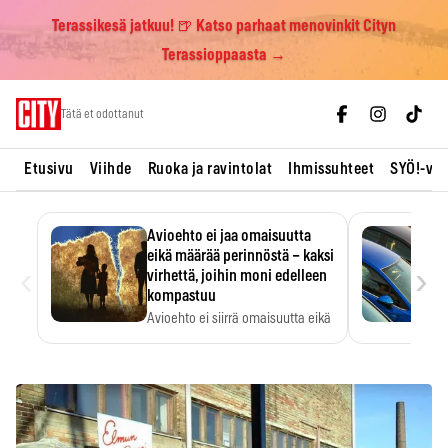
Terassikesä jatkuu! 🍺 Katso parhaat menovinkit Cityn
Terassioppaasta →
Skip
Tätä et odottanut
to
content
Etusivu
Viihde
Ruoka ja ravintolat
Ihmissuhteet
SYÖ!-vii
Avioehto ei jaa omaisuutta
eikä määrää perinnöstä – kaksi
‹
›
virhettä, joihin moni edelleen
kompastuu
Avioehto ei siirrä omaisuutta eikä
ratkaise perintöasioita.