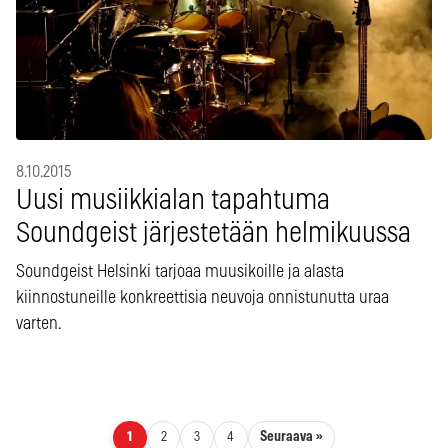
8.10.2015
Uusi musiikkialan tapahtuma
Soundgeist järjestetään helmikuussa
Soundgeist Helsinki tarjoaa muusikoille ja alasta
kiinnostuneille konkreettisia neuvoja onnistunutta uraa
varten.
Artikkelien sivutus
Seuraava »
1
2
3
4