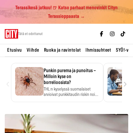
Terassikesä jatkuu! 🍺 Katso parhaat menovinkit Cityn
Terassioppaasta →
Skip
Tätä et odottanut
to
content
Etusivu
Viihde
Ruoka ja ravintolat
Ihmissuhteet
SYÖ!-vii
Punkin purema ja punoitus –
Milloin kyse on
‹
›
borrelioosista?
THL:n kyselyssä suomalaiset
arvioivat punkkitaudin riskin noin
kymmenkertaiseksi…