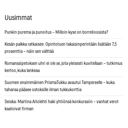
Uusimmat
Punkin purema ja punoitus – Milloin kyse on borrelioosista?
Kesän palkka ratkaisee: Opintotuen takaisinperintään lisätään 7,5
prosenttia – näin sen välttää
Romanssipetoksen uhri ei ole se, jota yleisesti kuvitellaan – tutkimus
kertoo, kuka lankeaa
Suomen ensimmäinen PrismaTukku avautui Tampereelle – kuka
tahansa pääsee ostoksille ilman tukkukorttia
Seiska: Martina Aitolehti haki yhtiönsä konkurssiin – vanhat verot
kaatoivat firman