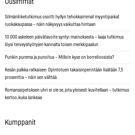
Uusimmat
Silmänliiketutkimus osoitti hyllyn tehokkaimmat myyntipaikat
ruokakaupassa – näin näkyvyys vaikuttaa hintaan
10 000 askeleen päivätavoite syntyi mainoksesta – laaja tutkimus
löysi terveyshyötyjen kannalta toisen merkkipaalun
Punkin purema ja punoitus – Milloin kyse on borrelioosista?
Kesän palkka ratkaisee: Opintotuen takaisinperintään lisätään 7,5
prosenttia – näin sen välttää
Romanssipetoksen uhri ei ole se, jota yleisesti kuvitellaan – tutkimus
kertoo, kuka lankeaa
Kumppanit