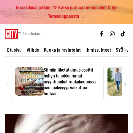
Terassikesä jatkuu! 🍺 Katso parhaat menovinkit Cityn
Terassioppaasta →
Skip
Tätä et odottanut
to
content
Etusivu
Viihde
Ruoka ja ravintolat
Ihmissuhteet
SYÖ!-vii
Silmänliiketutkimus osoitti
hyllyn tehokkaimmat
‹
›
myyntipaikat ruokakaupassa –
näin näkyvyys vaikuttaa
hintaan
Tuotteen paikka hyllyssä
ratkaisee, huomataanko se.
Kauppiaat hyödyntävät…