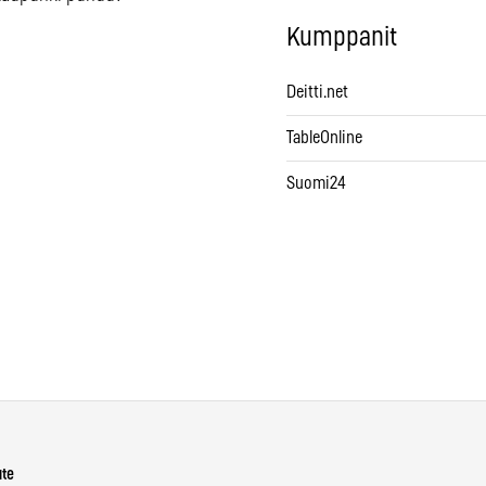
Kumppanit
Deitti.net
TableOnline
Suomi24
ute