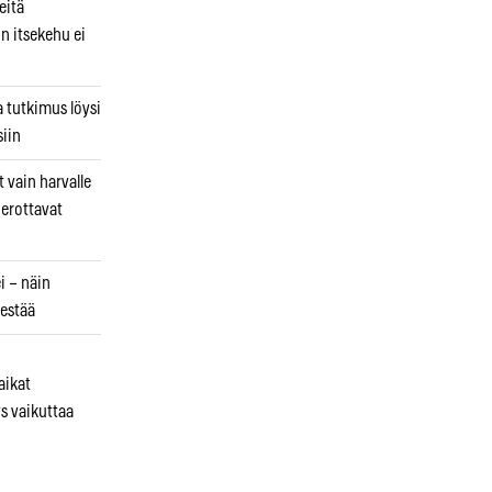
eitä
in itsekehu ei
a tutkimus löysi
iin
 vain harvalle
a erottavat
i – näin
estää
aikat
s vaikuttaa