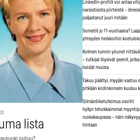
LinkedIn-profiili voi antaa vihj
narsistisista piirteistä – ilmeis
paljastanut juuri mitään
Sometili jo 11-vuotiaana? Laaj
yhteyden heikkoihin koetuloks
Kolmen tunnin yöunet riittävät
– tutkijat löysivät geenit, jotk
heidät muista
Takuu päättyi, myyjän vastuu e
pitkään kodinkoneen kuuluu k
Silmänliiketutkimus osoitti
hyllyn tehokkaimmat myyntip
03
ruokakaupassa – näin näkyvyy
uma lista
hintaan
kaupunki puhuu?