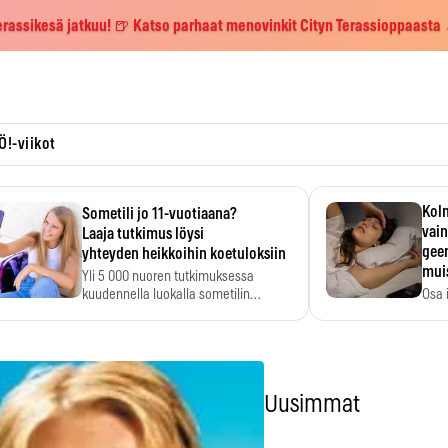
erassikesä jatkuu! 🍺 Katso parhaat menovinkit Cityn Terassioppaasta
Ö!-viikot
Kolm
Sometili jo 11-vuotiaana?
vain
Laaja tutkimus löysi
geen
yhteyden heikkoihin koetuloksiin
mui
Yli 5 000 nuoren tutkimuksessa
kuudennella luokalla sometilin…
Osa 
voi s
Uusimmat