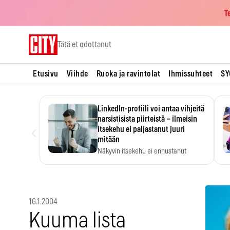
T
Skip
Tätä et odottanut
to
content
Etusivu
Viihde
Ruoka ja ravintolat
Ihmissuhteet
SY
LinkedIn-profiili voi antaa vihjeitä
narsistisista piirteistä – ilmeisin
‹
itsekehu ei paljastanut juuri
mitään
Näkyvin itsekehu ei ennustanut
narsistisia piirteitä.
16.1.2004
Kuuma lista