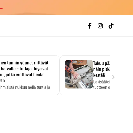
 →
en tunnin yöunet riittävät
Takuu päättyi, myyjän
 harvalle – tutkijat löysivät
näin pitkään kodinko
›
it, jotka erottavat heidät
kestää
sta
Lakisääteinen virhevast
ihmisistä nukkuu neljä tuntia ja
tuotteen oletetun kestoi
ilti…