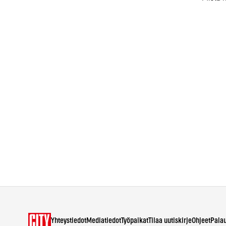
Yhteystiedot
Mediatiedot
Työpaikat
Tilaa uutiskirje
Ohjeet
Pala