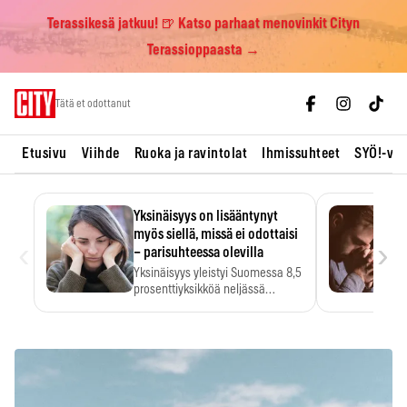
Terassikesä jatkuu! 🍺 Katso parhaat menovinkit Cityn
Terassioppaasta →
Skip
Tätä et odottanut
to
content
Etusivu
Viihde
Ruoka ja ravintolat
Ihmissuhteet
SYÖ!-vii
Yksinäisyys on lisääntynyt
myös siellä, missä ei odottaisi
‹
›
– parisuhteessa olevilla
Yksinäisyys yleistyi Suomessa 8,5
prosenttiyksikköä neljässä
vuodessa. Se…