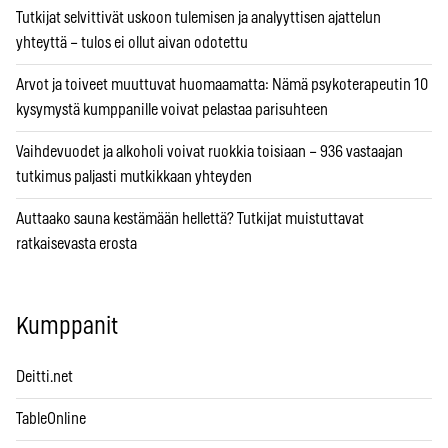
Tutkijat selvittivät uskoon tulemisen ja analyyttisen ajattelun
yhteyttä – tulos ei ollut aivan odotettu
Arvot ja toiveet muuttuvat huomaamatta: Nämä psykoterapeutin 10
kysymystä kumppanille voivat pelastaa parisuhteen
Vaihdevuodet ja alkoholi voivat ruokkia toisiaan – 936 vastaajan
tutkimus paljasti mutkikkaan yhteyden
Auttaako sauna kestämään hellettä? Tutkijat muistuttavat
ratkaisevasta erosta
Kumppanit
Deitti.net
TableOnline