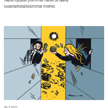
Täältä löytyvät pisimmät naiset ja täältä
ruoanlaittotaitoisimmat miehet.
29.2.2012