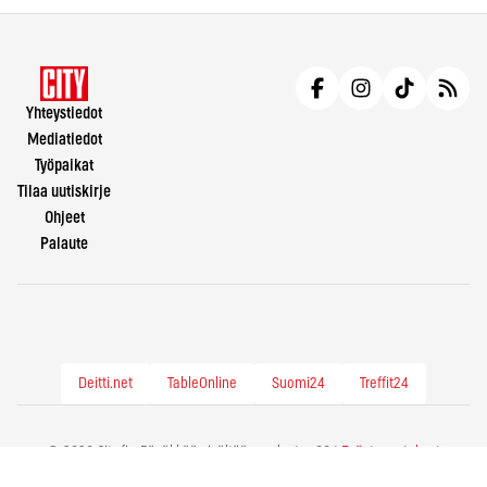
Yhteystiedot
Mediatiedot
Työpaikat
Tilaa uutiskirje
Ohjeet
Palaute
Deitti.net
TableOnline
Suomi24
Treffit24
© 2026 City.fi - Räväkkää sisältöä vuodesta -86 |
Evästeasetukset