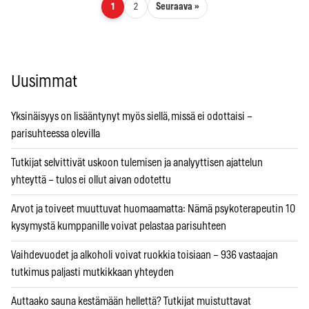
Artikkelien sivutus
Seuraava »
1
2
Uusimmat
Yksinäisyys on lisääntynyt myös siellä, missä ei odottaisi –
parisuhteessa olevilla
Tutkijat selvittivät uskoon tulemisen ja analyyttisen ajattelun
yhteyttä – tulos ei ollut aivan odotettu
Arvot ja toiveet muuttuvat huomaamatta: Nämä psykoterapeutin 10
kysymystä kumppanille voivat pelastaa parisuhteen
Vaihdevuodet ja alkoholi voivat ruokkia toisiaan – 936 vastaajan
tutkimus paljasti mutkikkaan yhteyden
Auttaako sauna kestämään hellettä? Tutkijat muistuttavat