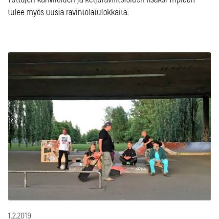
Tuttujen kahviloiden ja ketjuravintoloiden lisäksi Triplaan
tulee myös uusia ravintolatulokkaita.
1.2.2019