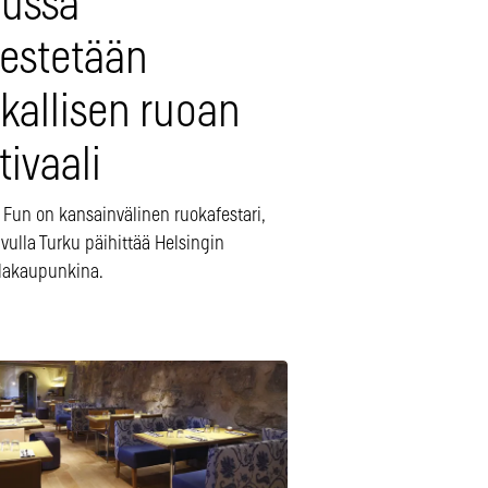
russa
jestetään
kallisen ruoan
tivaali
 Fun on kansainvälinen ruokafestari,
vulla Turku päihittää Helsingin
olakaupunkina.