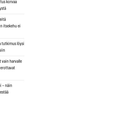
utus korvaa
ystä
eitä
in itsekehu ei
a tutkimus löysi
iin
 vain harvalle
a erottavat
i – näin
estää