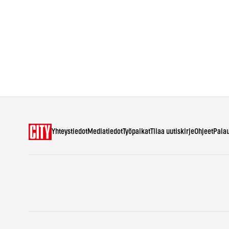
Yhteystiedot
Mediatiedot
Työpaikat
Tilaa uutiskirje
Ohjeet
Pala