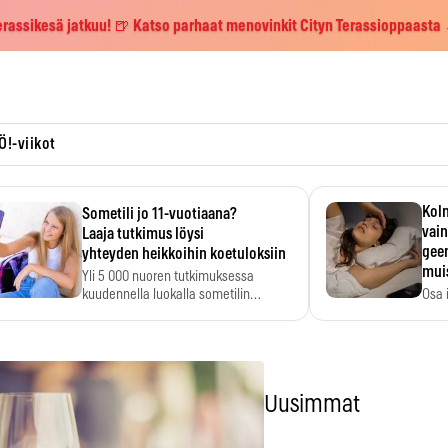
erassikesä jatkuu! 🍺 Katso parhaat menovinkit Cityn Terassioppaasta
Ö!-viikot
Kolm
Sometili jo 11-vuotiaana?
vain
Laaja tutkimus löysi
geen
yhteyden heikkoihin koetuloksiin
mui
Yli 5 000 nuoren tutkimuksessa
kuudennella luokalla sometilin…
Osa 
voi s
Uusimmat