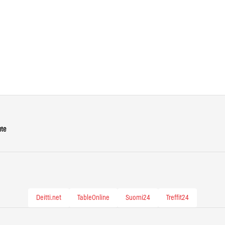
ute
Deitti.net
TableOnline
Suomi24
Treffit24