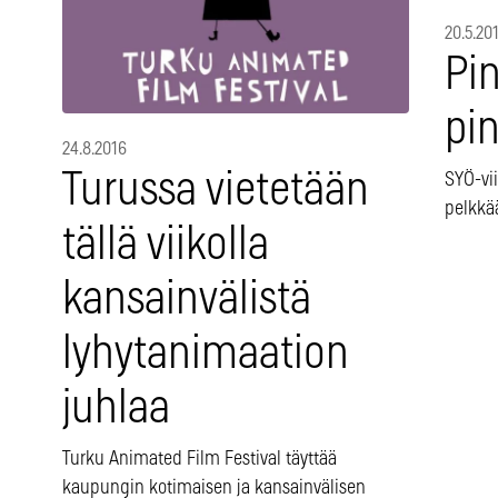
20.5.20
Pin
pi
24.8.2016
Turussa vietetään
SYÖ-vii
pelkkää
tällä viikolla
kansainvälistä
lyhytanimaation
juhlaa
Turku Animated Film Festival täyttää
kaupungin kotimaisen ja kansainvälisen