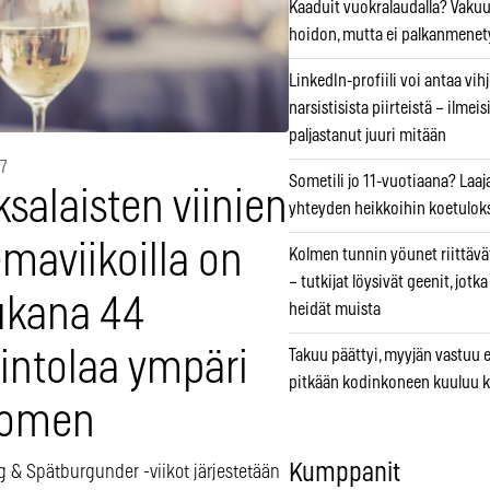
Kaaduit vuokralaudalla? Vaku
hoidon, mutta ei palkanmenet
LinkedIn-profiili voi antaa vihj
narsistisista piirteistä – ilmeis
paljastanut juuri mitään
17
Sometili jo 11-vuotiaana? Laaj
salaisten viinien
yhteyden heikkoihin koetuloks
maviikoilla on
Kolmen tunnin yöunet riittävät
– tutkijat löysivät geenit, jotk
kana 44
heidät muista
vintolaa ympäri
Takuu päättyi, myyjän vastuu e
pitkään kodinkoneen kuuluu k
omen
Kumppanit
g & Spätburgunder -viikot järjestetään