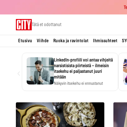
T
Skip
Tätä et odottanut
to
content
Etusivu
Viihde
Ruoka ja ravintolat
Ihmissuhteet
SY
LinkedIn-profiili voi antaa vihjeitä
narsistisista piirteistä – ilmeisin
‹
itsekehu ei paljastanut juuri
mitään
Näkyvin itsekehu ei ennustanut
narsistisia piirteitä.