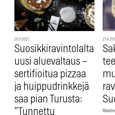
20.9.2021
27.4.20
Suosikkiravintolalta
Sak
uusi aluevaltaus –
tee
sertifioitua pizzaa
mu
ja huippudrinkkejä
ra
saa pian Turusta:
Su
”Tunnettu
Rieslin