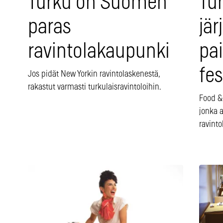
Turku on Suomen
Tu
paras
jär
ravintolakaupunki
pai
fes
Jos pidät New Yorkin ravintolaskenestä,
rakastut varmasti turkulaisravintoloihin.
Food &
jonka a
ravint