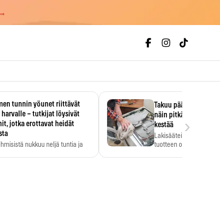
 →
en tunnin yöunet riittävät
Takuu päättyi, myyjän
 harvalle – tutkijat löysivät
näin pitkään kodinko
›
it, jotka erottavat heidät
kestää
sta
Lakisääteinen virhevast
ihmisistä nukkuu neljä tuntia ja
tuotteen oletetun kestoi
ilti…