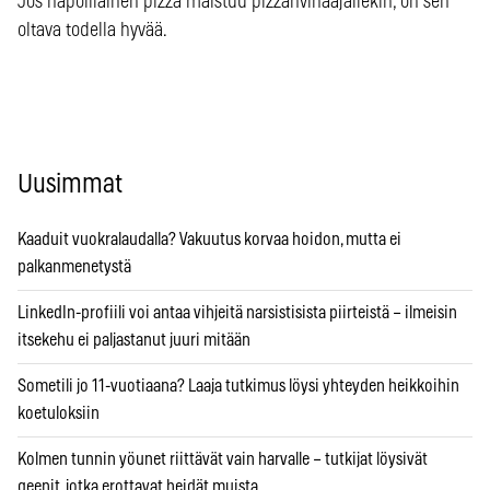
Jos napolilainen pizza maistuu pizzanvihaajallekin, on sen
oltava todella hyvää.
Uusimmat
Kaaduit vuokralaudalla? Vakuutus korvaa hoidon, mutta ei
palkanmenetystä
LinkedIn-profiili voi antaa vihjeitä narsistisista piirteistä – ilmeisin
itsekehu ei paljastanut juuri mitään
Sometili jo 11-vuotiaana? Laaja tutkimus löysi yhteyden heikkoihin
koetuloksiin
Kolmen tunnin yöunet riittävät vain harvalle – tutkijat löysivät
geenit, jotka erottavat heidät muista