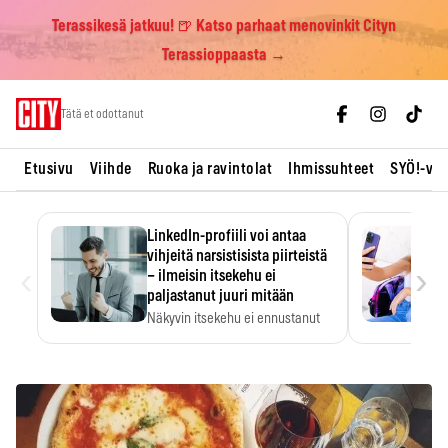
Terassikesä jatkuu! 🍺 Katso parhaat menovinkit Cityn
Terassioppaasta →
Skip
Tätä et odottanut
to
content
Etusivu
Viihde
Ruoka ja ravintolat
Ihmissuhteet
SYÖ!-vii
LinkedIn-profiili voi antaa
vihjeitä narsistisista piirteistä
‹
›
– ilmeisin itsekehu ei
paljastanut juuri mitään
Näkyvin itsekehu ei ennustanut
narsistisia piirteitä.