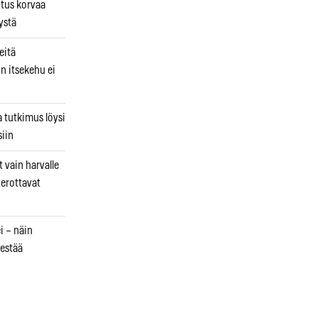
utus korvaa
ystä
eitä
in itsekehu ei
a tutkimus löysi
iin
 vain harvalle
a erottavat
i – näin
estää