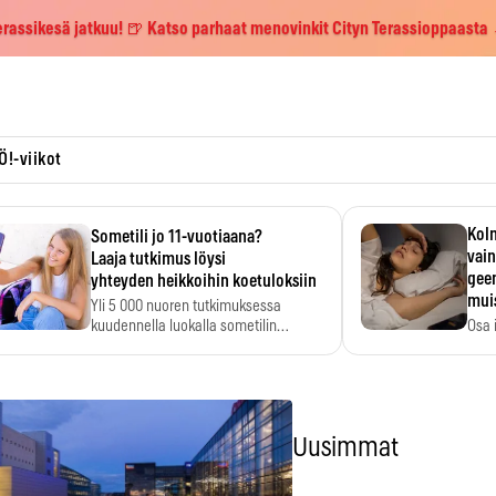
erassikesä jatkuu! 🍺 Katso parhaat menovinkit Cityn Terassioppaasta
Ö!-viikot
Kolm
Sometili jo 11-vuotiaana?
vain
Laaja tutkimus löysi
geen
yhteyden heikkoihin koetuloksiin
mui
Yli 5 000 nuoren tutkimuksessa
kuudennella luokalla sometilin…
Osa 
voi s
Uusimmat