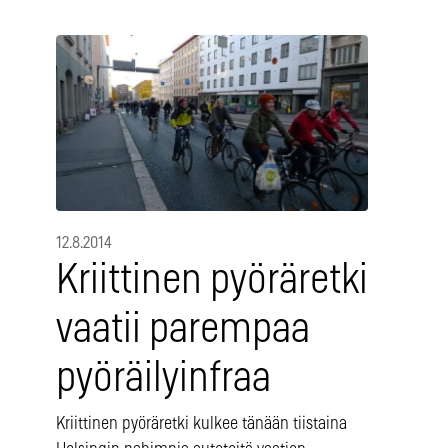
12.8.2014
Kriittinen pyöräretki
vaatii parempaa
pyöräilyinfraa
Kriittinen pyöräretki kulkee tänään tiistaina