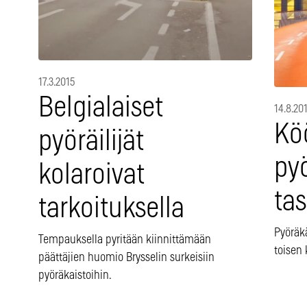
17.3.2015
Belgialaiset
14.8.20
Kö
pyöräilijät
pyö
kolaroivat
tas
tarkoituksella
Pyöräk
Tempauksella pyritään kiinnittämään
toisen
päättäjien huomio Brysselin surkeisiin
pyöräkaistoihin.