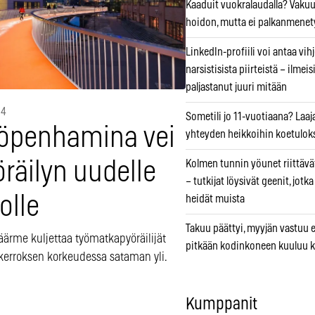
Kaaduit vuokralaudalla? Vaku
hoidon, mutta ei palkanmenet
LinkedIn-profiili voi antaa vihj
narsistisista piirteistä – ilmeis
paljastanut juuri mitään
14
Sometili jo 11-vuotiaana? Laaj
öpenhamina vei
yhteyden heikkoihin koetuloks
räilyn uudelle
Kolmen tunnin yöunet riittävät
– tutkijat löysivät geenit, jotk
olle
heidät muista
Takuu päättyi, myyjän vastuu e
äärme kuljettaa työmatkapyöräilijät
pitkään kodinkoneen kuuluu k
 kerroksen korkeudessa sataman yli.
Kumppanit