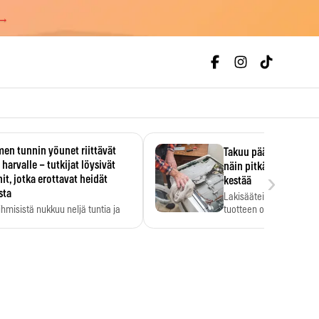
 →
en tunnin yöunet riittävät
Takuu päättyi, myyjän
 harvalle – tutkijat löysivät
näin pitkään kodinko
›
it, jotka erottavat heidät
kestää
sta
Lakisääteinen virhevast
ihmisistä nukkuu neljä tuntia ja
tuotteen oletetun kestoi
ilti…