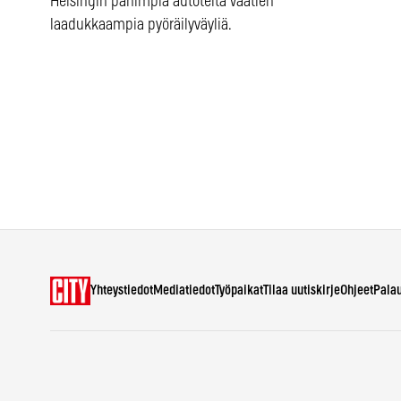
Helsingin pahimpia autoteitä vaatien
laadukkaampia pyöräilyväyliä.
Yhteystiedot
Mediatiedot
Työpaikat
Tilaa uutiskirje
Ohjeet
Pala