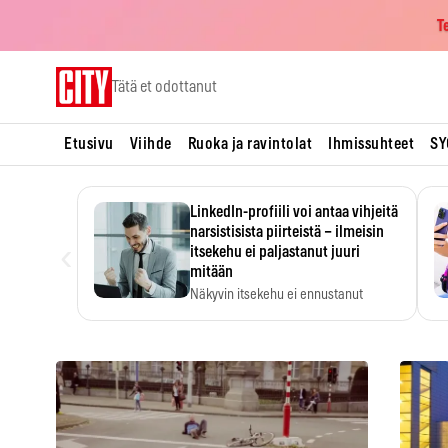
T
Skip
Tätä et odottanut
to
content
Etusivu
Viihde
Ruoka ja ravintolat
Ihmissuhteet
SY
LinkedIn-profiili voi antaa vihjeitä
narsistisista piirteistä – ilmeisin
‹
itsekehu ei paljastanut juuri
mitään
Näkyvin itsekehu ei ennustanut
narsistisia piirteitä.