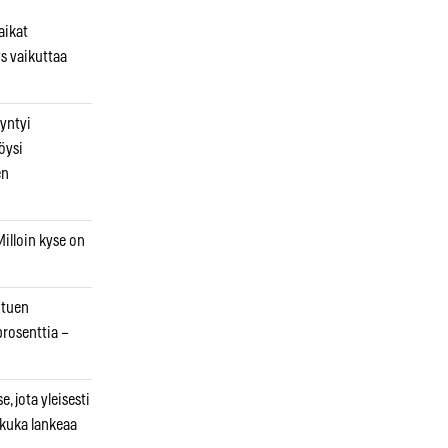
aikat
s vaikuttaa
syntyi
öysi
en
illoin kyse on
otuen
prosenttia –
, jota yleisesti
 kuka lankeaa