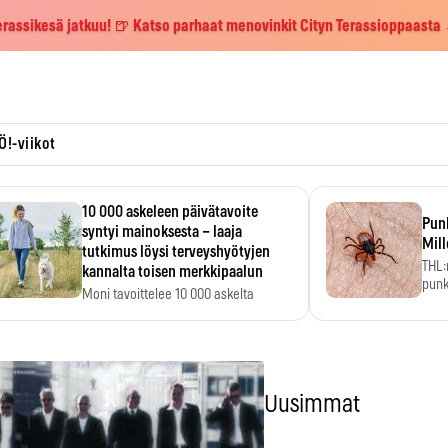
erassikesä jatkuu! 🍺 Katso parhaat menovinkit Cityn Terassioppaasta
Ö!-viikot
10 000 askeleen päivätavoite
Pun
syntyi mainoksesta – laaja
Mill
tutkimus löysi terveyshyötyjen
THL:
kannalta toisen merkkipaalun
punk
Moni tavoittelee 10 000 askelta
kym
päivässä, vaikka luku…
Uusimmat