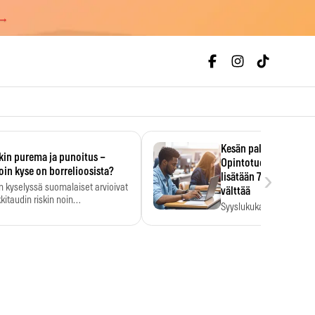
 →
Kesän palkka ratkaise
kin purema ja punoitus –
Opintotuen takaisinp
›
oin kyse on borrelioosista?
lisätään 7,5 prosentti
n kyselyssä suomalaiset arvioivat
välttää
kitaudin riskin noin
Syyslukukauden tukikuu
menkertaiseksi…
määrä ratkeaa sillä, mit
ehti…