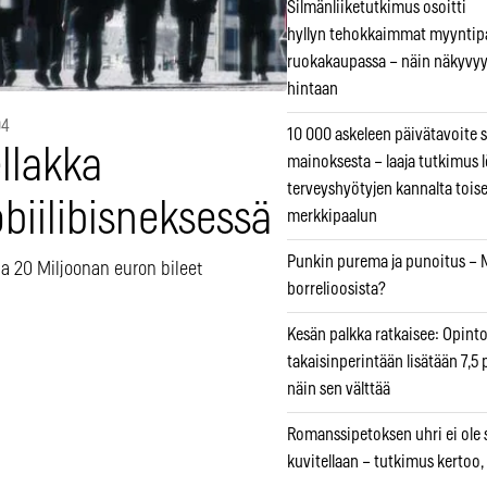
Silmänliiketutkimus osoitti
hyllyn tehokkaimmat myyntip
ruokakaupassa – näin näkyvyy
hintaan
04
10 000 askeleen päivätavoite 
llakka
mainoksesta – laaja tutkimus l
terveyshyötyjen kannalta tois
biilibisneksessä
merkkipaalun
Punkin purema ja punoitus – M
ja 20 Miljoonan euron bileet
borrelioosista?
Kesän palkka ratkaisee: Opint
takaisinperintään lisätään 7,5 
näin sen välttää
Romanssipetoksen uhri ei ole se
kuvitellaan – tutkimus kertoo,