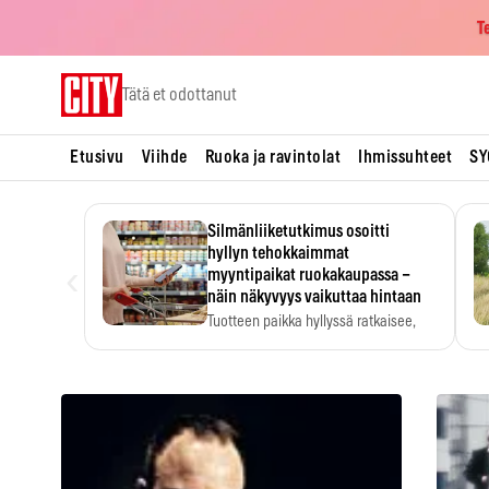
T
Skip
Tätä et odottanut
to
content
Etusivu
Viihde
Ruoka ja ravintolat
Ihmissuhteet
SY
Silmänliiketutkimus osoitti
hyllyn tehokkaimmat
‹
myyntipaikat ruokakaupassa –
näin näkyvyys vaikuttaa hintaan
Tuotteen paikka hyllyssä ratkaisee,
huomataanko se. Kauppiaat
hyödyntävät…