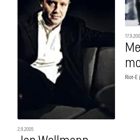
17.9.20
Me
mo
Riot-E 
2.9.2005