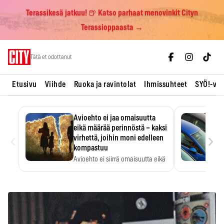
Terassikesä jatkuu! 🍺 Katso parhaat menovinkit Cityn
Terassioppaasta →
Skip
Tätä et odottanut
to
content
Etusivu
Viihde
Ruoka ja ravintolat
Ihmissuhteet
SYÖ!-vii
Avioehto ei jaa omaisuutta
eikä määrää perinnöstä – kaksi
‹
›
virhettä, joihin moni edelleen
kompastuu
Avioehto ei siirrä omaisuutta eikä
ratkaise perintöasioita.