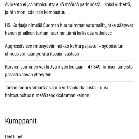
Avioehto ei jaa omaisuutta eikä määrää perinnöstä – kaksi virhettä,
joihin moni edelleen kompastuu
HS: Korjaaja nimeää Suomen huonoimmat automallit, jotka päätyvät
hänen pihalleen turhan nuorina: tämä kallis osa ratkaisee
Aggressiivisen rintasyövän heikko kohta paljastui – syöpäsolun
ahneus voi kääntyä sitä itseään vastaan
Korvien soiminen voi liittyä myös leukaan – 47 349 ihmisen aineisto
paljasti vahvan yhteyden
Tämän moni ymmärtää väärin virtsankarkailusta – uusi
hoitosuositus nimeää tehokkaimman keinon
Kumppanit
Deitti.net