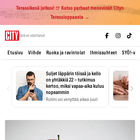
Terassikesä jatkuu! 🍺 Katso parhaat menovinkit Cityn
Terassioppaasta →
Skip
Tätä et odottanut
to
content
Etusivu
Viihde
Ruoka ja ravintolat
Ihmissuhteet
SYÖ!-vii
Suljet läppärin töissä ja kello
on yhtäkkiä 22 – tutkimus
‹
›
kertoo, miksi vapaa-aika kuluu
nopeammin
Rutiini voi venyttää aikaa juuri
silloin, kun sitä…