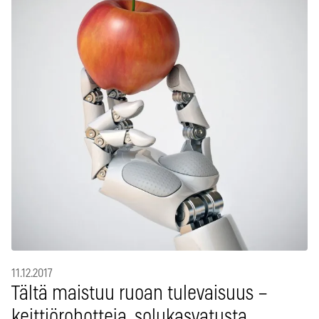
11.12.2017
Tältä maistuu ruoan tulevaisuus –
keittiörobotteja, solukasvatusta,