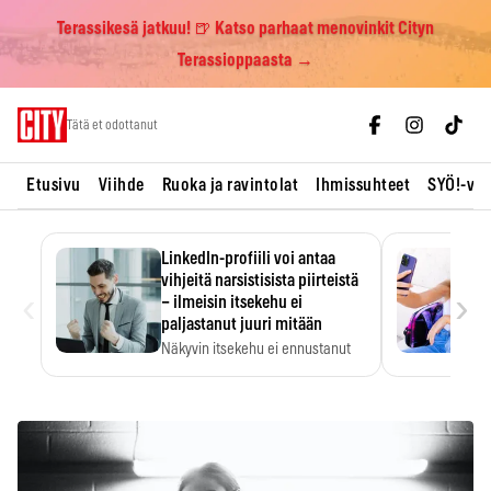
Terassikesä jatkuu! 🍺 Katso parhaat menovinkit Cityn
Terassioppaasta →
Skip
Tätä et odottanut
to
content
Etusivu
Viihde
Ruoka ja ravintolat
Ihmissuhteet
SYÖ!-vii
LinkedIn-profiili voi antaa
vihjeitä narsistisista piirteistä
‹
›
– ilmeisin itsekehu ei
paljastanut juuri mitään
Näkyvin itsekehu ei ennustanut
narsistisia piirteitä.