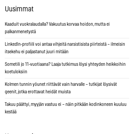
Uusimmat
Kaaduit vuokralaudalla? Vakuutus korvaa hoidon, mutta ei
palkanmenetystä
LinkedIn-profiili voi antaa vihjeitä narsistisista piirteistä – ilmeisin
itsekehu ei paljastanut juuri mitään
Sometili jo 11-vuotiaana? Laaja tutkimus löysi yhteyden heikkoihin
koetuloksiin
Kolmen tunnin yöunet riittävät vain harvalle – tutkijat löysivät
geenit, jotka erottavat heidät muista
Takuu päättyi, myyjän vastuu ei – näin pitkään kodinkoneen kuuluu
kestää