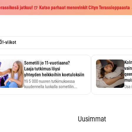
erassikesä jatkuu! 🍺 Katso parhaat menovinkit Cityn Terassioppaasta
Ö!-viikot
Kolm
Sometili jo 11-vuotiaana?
vain
Laaja tutkimus löysi
geen
yhteyden heikkoihin koetuloksiin
mui
Yli 5 000 nuoren tutkimuksessa
kuudennella luokalla sometilin…
Osa 
voi s
Uusimmat