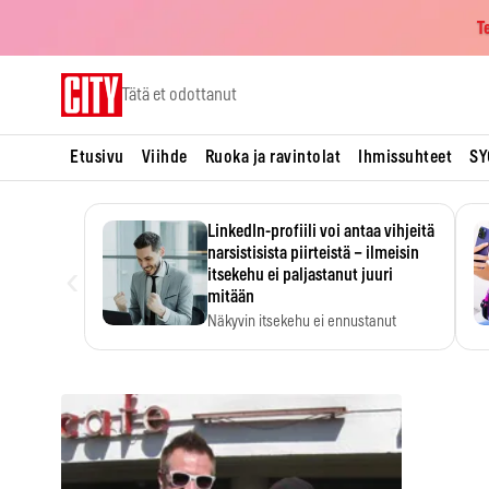
T
Skip
Tätä et odottanut
to
content
Etusivu
Viihde
Ruoka ja ravintolat
Ihmissuhteet
SY
LinkedIn-profiili voi antaa vihjeitä
narsistisista piirteistä – ilmeisin
‹
itsekehu ei paljastanut juuri
mitään
Näkyvin itsekehu ei ennustanut
narsistisia piirteitä.