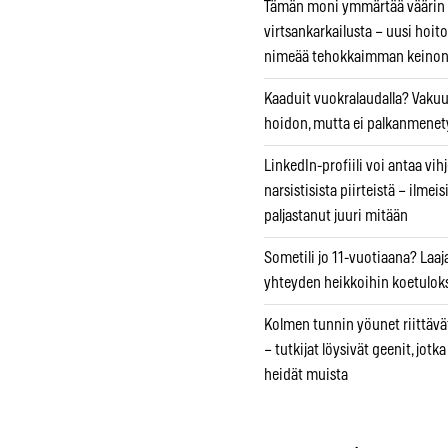
Tämän moni ymmärtää väärin
virtsankarkailusta – uusi hoit
nimeää tehokkaimman keino
Kaaduit vuokralaudalla? Vaku
hoidon, mutta ei palkanmenet
LinkedIn-profiili voi antaa vihj
narsistisista piirteistä – ilmeis
paljastanut juuri mitään
Sometili jo 11-vuotiaana? Laaj
yhteyden heikkoihin koetuloks
Kolmen tunnin yöunet riittävät
– tutkijat löysivät geenit, jotk
heidät muista