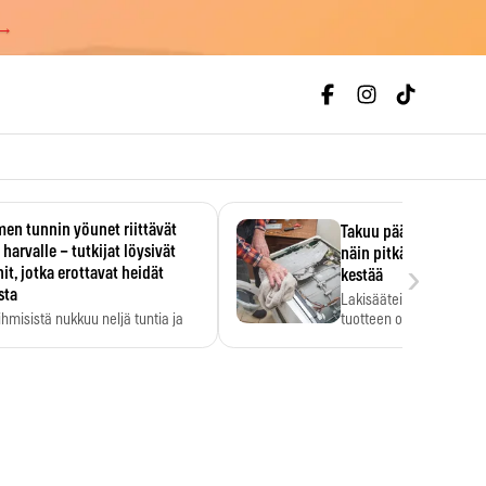
 →
en tunnin yöunet riittävät
Takuu päättyi, myyjän
 harvalle – tutkijat löysivät
näin pitkään kodinko
›
it, jotka erottavat heidät
kestää
sta
Lakisääteinen virhevast
ihmisistä nukkuu neljä tuntia ja
tuotteen oletetun kestoi
ilti…