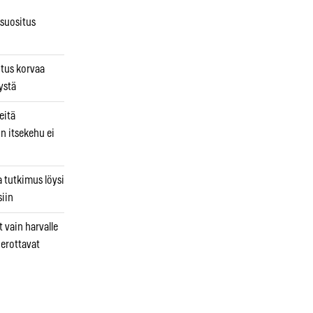
osuositus
n
utus korvaa
ystä
eitä
in itsekehu ei
a tutkimus löysi
iin
 vain harvalle
a erottavat