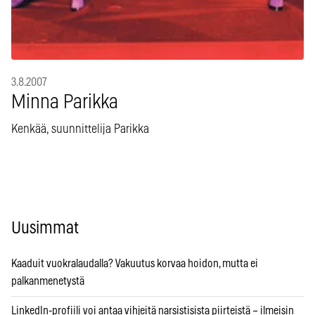
3.8.2007
Minna Parikka
Kenkää, suunnittelija Parikka
Uusimmat
Kaaduit vuokralaudalla? Vakuutus korvaa hoidon, mutta ei
palkanmenetystä
LinkedIn-profiili voi antaa vihjeitä narsistisista piirteistä – ilmeisin