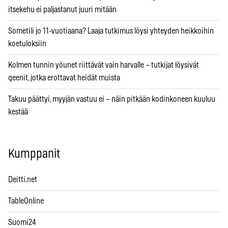
itsekehu ei paljastanut juuri mitään
Sometili jo 11-vuotiaana? Laaja tutkimus löysi yhteyden heikkoihin
koetuloksiin
Kolmen tunnin yöunet riittävät vain harvalle – tutkijat löysivät
geenit, jotka erottavat heidät muista
Takuu päättyi, myyjän vastuu ei – näin pitkään kodinkoneen kuuluu
kestää
Kumppanit
Deitti.net
TableOnline
Suomi24