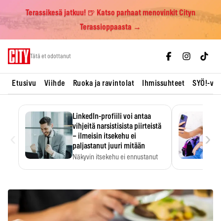
Terassikesä jatkuu! 🍺 Katso parhaat menovinkit Cityn
Terassioppaasta →
Skip
Tätä et odottanut
to
content
Etusivu
Viihde
Ruoka ja ravintolat
Ihmissuhteet
SYÖ!-vii
LinkedIn-profiili voi antaa
vihjeitä narsistisista piirteistä
‹
›
– ilmeisin itsekehu ei
paljastanut juuri mitään
Näkyvin itsekehu ei ennustanut
narsistisia piirteitä.