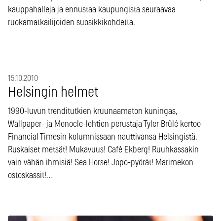
kauppahalleja ja ennustaa kaupungista seuraavaa
ruokamatkailijoiden suosikkikohdetta.
15.10.2010
Helsingin helmet
1990-luvun trenditutkien kruunaamaton kuningas,
Wallpaper- ja Monocle-lehtien perustaja Tyler Brûlé kertoo
Financial Timesin kolumnissaan nauttivansa Helsingistä.
Ruskaiset metsät! Mukavuus! Café Ekberg! Ruuhkassakin
vain vähän ihmisiä! Sea Horse! Jopo-pyörät! Marimekon
ostoskassit!…