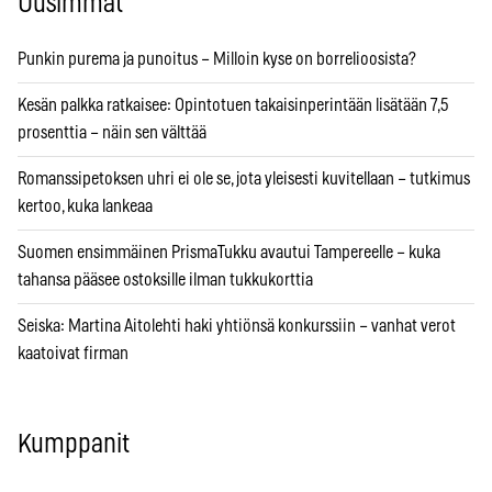
Uusimmat
Punkin purema ja punoitus – Milloin kyse on borrelioosista?
Kesän palkka ratkaisee: Opintotuen takaisinperintään lisätään 7,5
prosenttia – näin sen välttää
Romanssipetoksen uhri ei ole se, jota yleisesti kuvitellaan – tutkimus
kertoo, kuka lankeaa
Suomen ensimmäinen PrismaTukku avautui Tampereelle – kuka
tahansa pääsee ostoksille ilman tukkukorttia
Seiska: Martina Aitolehti haki yhtiönsä konkurssiin – vanhat verot
kaatoivat firman
Kumppanit