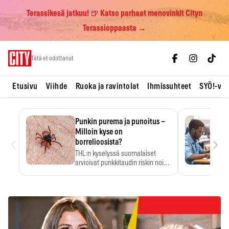
Terassikesä jatkuu! 🍺 Katso parhaat menovinkit Cityn
Terassioppaasta →
Skip
Tätä et odottanut
to
content
Etusivu
Viihde
Ruoka ja ravintolat
Ihmissuhteet
SYÖ!-vii
Punkin purema ja punoitus –
Milloin kyse on
‹
›
borrelioosista?
THL:n kyselyssä suomalaiset
arvioivat punkkitaudin riskin noin
kymmenkertaiseksi…