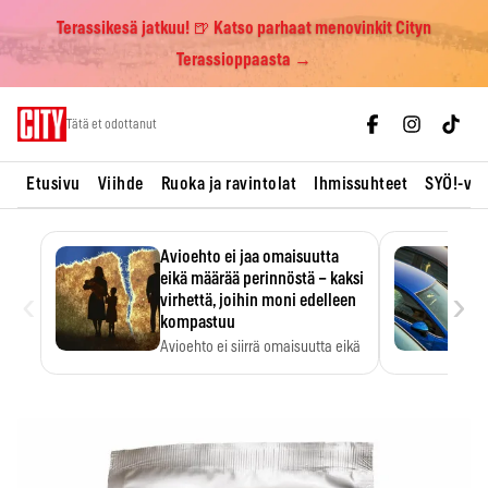
Terassikesä jatkuu! 🍺 Katso parhaat menovinkit Cityn
Terassioppaasta →
Skip
Tätä et odottanut
to
content
Etusivu
Viihde
Ruoka ja ravintolat
Ihmissuhteet
SYÖ!-vii
Avioehto ei jaa omaisuutta
eikä määrää perinnöstä – kaksi
‹
›
virhettä, joihin moni edelleen
kompastuu
Avioehto ei siirrä omaisuutta eikä
ratkaise perintöasioita.