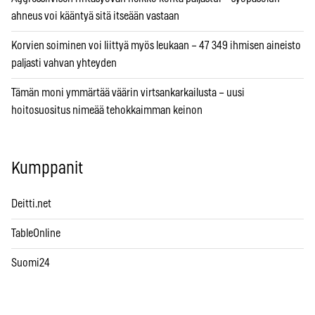
ahneus voi kääntyä sitä itseään vastaan
Korvien soiminen voi liittyä myös leukaan – 47 349 ihmisen aineisto
paljasti vahvan yhteyden
Tämän moni ymmärtää väärin virtsankarkailusta – uusi
hoitosuositus nimeää tehokkaimman keinon
Kumppanit
Deitti.net
TableOnline
Suomi24