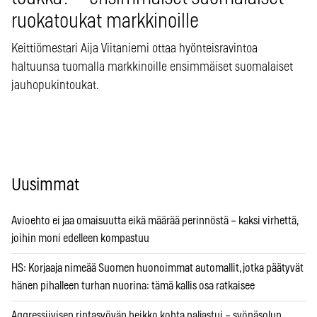
ruokatoukat markkinoille
Keittiömestari Aija Viitaniemi ottaa hyönteisravintoa
haltuunsa tuomalla markkinoille ensimmäiset suomalaiset
jauhopukintoukat.
Uusimmat
Avioehto ei jaa omaisuutta eikä määrää perinnöstä – kaksi virhettä,
joihin moni edelleen kompastuu
HS: Korjaaja nimeää Suomen huonoimmat automallit, jotka päätyvät
hänen pihalleen turhan nuorina: tämä kallis osa ratkaisee
Aggressiivisen rintasyövän heikko kohta paljastui – syöpäsolun