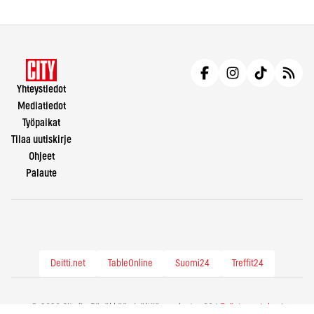
Yhteystiedot
Mediatiedot
Työpaikat
Tilaa uutiskirje
Ohjeet
Palaute
Deitti.net
TableOnline
Suomi24
Treffit24
© 2026 City.fi - Räväkkää sisältöä vuodesta -86 |
Evästeasetukset