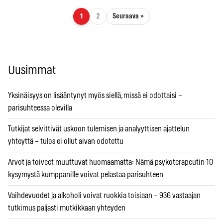
Artikkelien sivutus
Seuraava »
1
2
Uusimmat
Yksinäisyys on lisääntynyt myös siellä, missä ei odottaisi –
parisuhteessa olevilla
Tutkijat selvittivät uskoon tulemisen ja analyyttisen ajattelun
yhteyttä – tulos ei ollut aivan odotettu
Arvot ja toiveet muuttuvat huomaamatta: Nämä psykoterapeutin 10
kysymystä kumppanille voivat pelastaa parisuhteen
Vaihdevuodet ja alkoholi voivat ruokkia toisiaan – 936 vastaajan
tutkimus paljasti mutkikkaan yhteyden