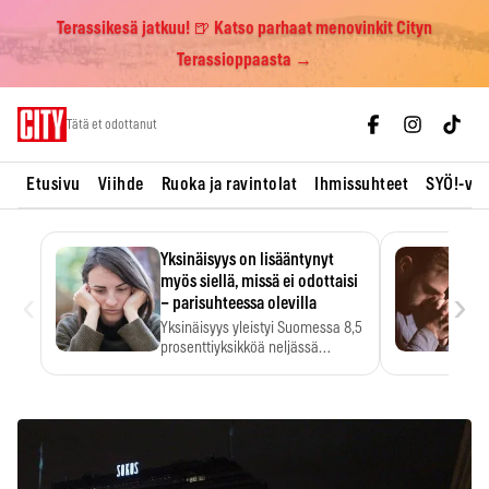
Terassikesä jatkuu! 🍺 Katso parhaat menovinkit Cityn
Terassioppaasta →
Skip
Tätä et odottanut
to
content
Etusivu
Viihde
Ruoka ja ravintolat
Ihmissuhteet
SYÖ!-vii
Yksinäisyys on lisääntynyt
myös siellä, missä ei odottaisi
‹
›
– parisuhteessa olevilla
Yksinäisyys yleistyi Suomessa 8,5
prosenttiyksikköä neljässä
vuodessa. Se…