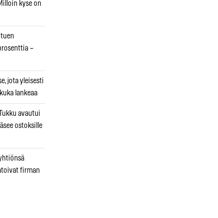
illoin kyse on
otuen
prosenttia –
, jota yleisesti
 kuka lankeaa
ukku avautui
äsee ostoksille
 yhtiönsä
atoivat firman