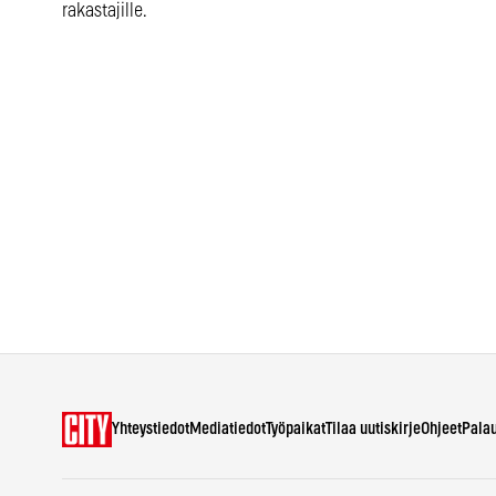
rakastajille.
Yhteystiedot
Mediatiedot
Työpaikat
Tilaa uutiskirje
Ohjeet
Pala