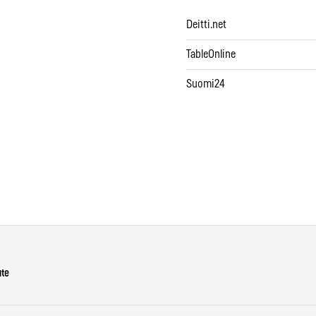
Deitti.net
TableOnline
Suomi24
ute