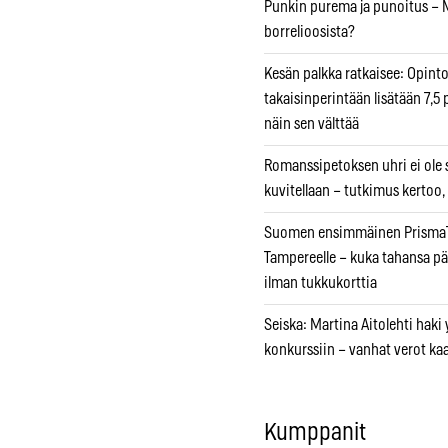
Punkin purema ja punoitus – M
borrelioosista?
Kesän palkka ratkaisee: Opint
takaisinperintään lisätään 7,5 
näin sen välttää
Romanssipetoksen uhri ei ole se
kuvitellaan – tutkimus kertoo,
Suomen ensimmäinen PrismaT
Tampereelle – kuka tahansa pä
ilman tukkukorttia
Seiska: Martina Aitolehti haki
konkurssiin – vanhat verot ka
Kumppanit