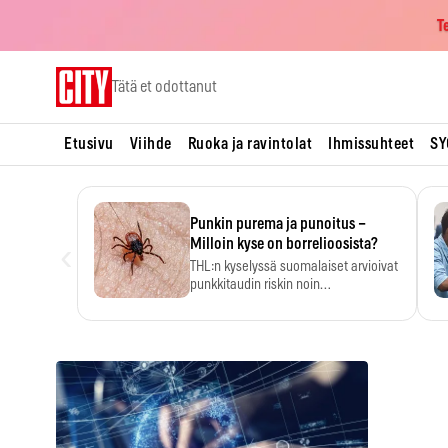
T
Skip
Tätä et odottanut
to
content
Etusivu
Viihde
Ruoka ja ravintolat
Ihmissuhteet
SY
Punkin purema ja punoitus –
‹
Milloin kyse on borrelioosista?
THL:n kyselyssä suomalaiset arvioivat
punkkitaudin riskin noin
kymmenkertaiseksi…