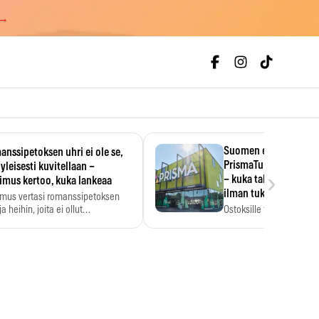
 →
Suomen ensimmäine
nssipetoksen uhri ei ole se,
PrismaTukku avautui 
 yleisesti kuvitellaan –
›
– kuka tahansa pääsee
imus kertoo, kuka lankeaa
ilman tukkukorttia
imus vertasi romanssipetoksen
a heihin, joita ei ollut…
Ostoksille tarvitse tukku
yksikköhinta kannattaa t