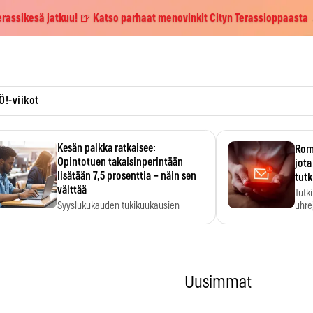
erassikesä jatkuu! 🍺 Katso parhaat menovinkit Cityn Terassioppaasta
Ö!-viikot
Kesän palkka ratkaisee:
Roma
Opintotuen takaisinperintään
jota
lisätään 7,5 prosenttia – näin sen
tutk
välttää
Tutk
Syyslukukauden tukikuukausien
uhrej
määrä ratkeaa sillä, mitä kesällä
ehti…
Uusimmat